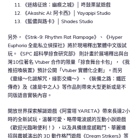
《迷絡征途：幽痕之城》│ 咚鼓栗鼠遊戲
《Akashic AI: 阿卡西》│ Yayapipi Studio
《藍儂與路卡》│ Shades Studio
另外，《Strik-9: Rhythm Rat Rampage》、《Hyper
Euphoria 全能私立偵探社》將於現場釋出繁體中文版試
玩。《SPC 超科學掠食研究部》 則計畫於展場釋出與台
灣10位著名 Vtuber 合作的限量「掠食舞台卡包」，《我
推招喚裝置》預計公開「Vtuber 實體化企劃」。而另
《靈緣～化謎解咒，緣影交織～》、《裝備之路：鐵匠
傳奇》及《誰是中之人》等作品則帶來大型更新或是不
同版語音實裝內容。
開放世界探索解謎遊戲《阿雷塔 YARETA》帶來長達2小
時的全新試玩，溫馨可愛、略帶電波感的互動小說遊戲
《歡迎光臨啾便利！》，以及具備速度感戰鬥、華麗連
招與震撼演出的 3D 動作格鬥遊戲《Dream Strikers》等