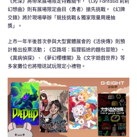
《死深》將帶來展場限定特難關卡，《Lily Fantasia 莉莉
幻想曲》則有展場限定曲目〈勇者〉搶先挑戰。《幻牌
交鋒》將於現場舉辦「競技挑戰＆獨家限量周邊抽
獎」。
上市一年半後首次參與大型實體展會的《活俠傳》則預
計推出投票活動；《亞路塔：狐狸狐途的麵包冒險》、
《異病偵探》、《夢幻櫻樓閣》及《文字遊戲世界》等
多家攤位也將贈送試玩限定小禮物。