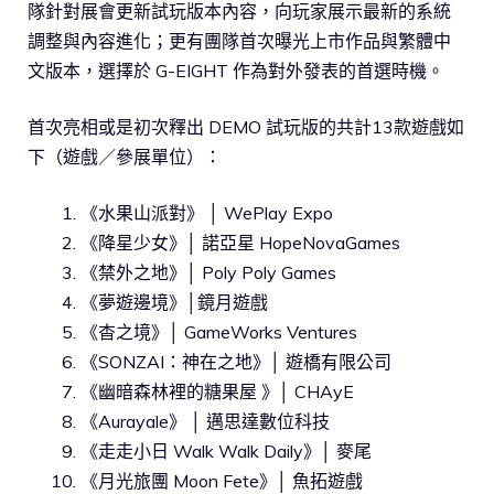
隊針對展會更新試玩版本內容，向玩家展示最新的系統
調整與內容進化；更有團隊首次曝光上市作品與繁體中
文版本，選擇於 G-EIGHT 作為對外發表的首選時機。
首次亮相或是初次釋出 DEMO 試玩版的共計13款遊戲如
下（遊戲／參展單位）：
《水果山派對》 │ WePlay Expo
《降星少女》│ 諾亞星 HopeNovaGames
《禁外之地》│ Poly Poly Games
《夢遊邊境》│鏡月遊戲
《杳之境》│ GameWorks Ventures
《SONZAI：神在之地》│ 遊橋有限公司
《幽暗森林裡的糖果屋 》│ CHAyE
《Aurayale》 │ 邁思達數位科技
《走走小日 Walk Walk Daily》│ 麥尾
《月光旅團 Moon Fete》│ 魚拓遊戲