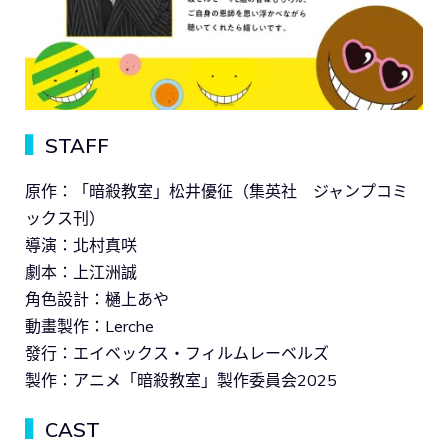
▍
STAFF
原作：「暗殺教室」松井優征（集英社 ジャンプコミ
ックス刊）
導演：北村真咲
劇本：上江洲誠
角色設計：樋上あや
動畫製作：Lerche
發行：エイベックス・フィルムレーベルズ
製作：アニメ「暗殺教室」製作委員会2025
▍
CAST