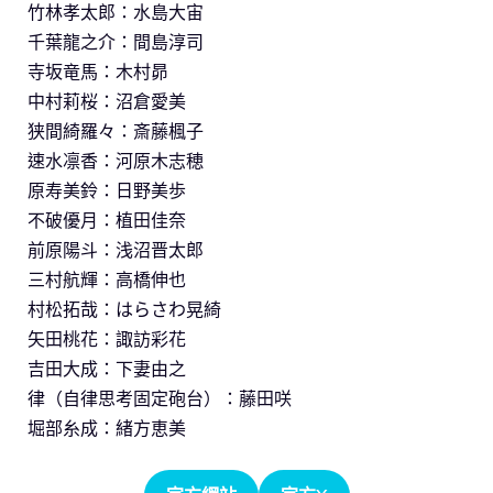
竹林孝太郎：水島大宙
千葉龍之介：間島淳司
寺坂竜馬：木村昴
中村莉桜：沼倉愛美
狭間綺羅々：斎藤楓子
速水凛香：河原木志穂
原寿美鈴：日野美歩
不破優月：植田佳奈
前原陽斗：浅沼晋太郎
三村航輝：高橋伸也
村松拓哉：はらさわ晃綺
矢田桃花：諏訪彩花
吉田大成：下妻由之
律（自律思考固定砲台）：藤田咲
堀部糸成：緒方恵美