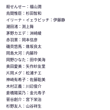
殺せんせー：福山潤
烏間惟臣：杉田智和
イリーナ・イェラビッチ：伊藤静
潮田渚：渕上舞
茅野カエデ：洲崎綾
赤羽業：岡本信彦
磯貝悠馬：逢坂良太
岡島大河：内藤玲
岡野ひなた：田中美海
奥田愛美：矢作紗友里
片岡メグ：松浦チエ
神崎有希子：佐藤聡美
木村正義：川辺俊介
倉橋陽菜乃：金元寿子
菅谷創介：宮下栄治
杉野友人：山谷祥生