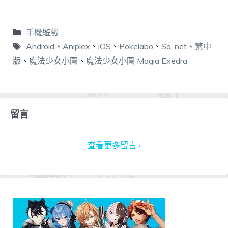
手機遊戲
Android
、
Aniplex
、
iOS
、
Pokelabo
、
So-net
、
繁中
版
、
魔法少女小圓
、
魔法少女小圓 Magia Exedra
留言
查看更多留言 ›