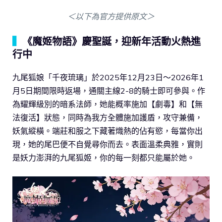
＜以下為官方提供原文＞
▍
《魔姬物語》慶聖誕，迎新年活動火熱進
行中
九尾狐娘「千夜琉璃」於2025年12月23日～2026年1
月5日期間限時返場，通關主線2-8的騎士即可參與。作
為耀輝級別的暗系法師，她能概率施加【劇毒】和【無
法復活】狀態，同時為我方全體施加護盾，攻守兼備，
妖氣縱橫。端莊和服之下藏著熾熱的佔有慾，每當你出
現，她的尾巴便不自覺尋你而去。表面溫柔典雅，實則
是妖力澎湃的九尾狐姬，你的每一刻都只能屬於她。