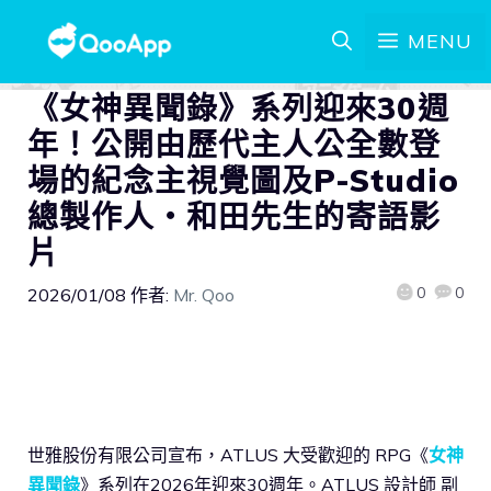
MENU
《女神異聞錄》系列迎來30週
年！公開由歷代主人公全數登
場的紀念主視覺圖及P-Studio
總製作人・和田先生的寄語影
片
0
0
2026/01/08
作者:
Mr. Qoo
世雅股份有限公司宣布，ATLUS 大受歡迎的 RPG《
女神
異聞錄
》系列在2026年迎來30週年。ATLUS 設計師 副