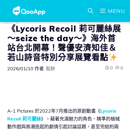
MENU
《Lycoris Recoil 莉可麗絲展
～seize the day～》海外首
站台北開幕！聲優安濟知佳＆
若山詩音特別分享展覽看點
️
0
0
2026/01/10
作者:
鬆餅
A-1 Pictures 於2022年7月推出的原創動畫《
Lycoris
Recoil 莉可麗絲
》，藉著充滿魅力的角色、精準的槍械
動作戲與高潮迭起的劇情引起討論話題，甚至完結約兩