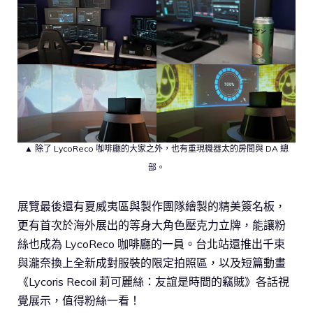
▲ 除了 LycoReco 咖啡廳的大家之外，也有重現機器太的房間與 DA 總
部。
展覽最後還有夏威夷區與製作團隊繪製的精美簽名板，
更有首次於海外展出的等身大角色壓克力立牌，能讓粉
絲也成為 LycoReco 咖啡廳的一員。台北站還推出千束
與瀧奈換上全新成對服裝的限定拍照區，以及短篇動畫
《Lycoris Recoil 莉可麗絲：友誼是時間的竊賊》各話視
覺展示，值得粉絲一看！