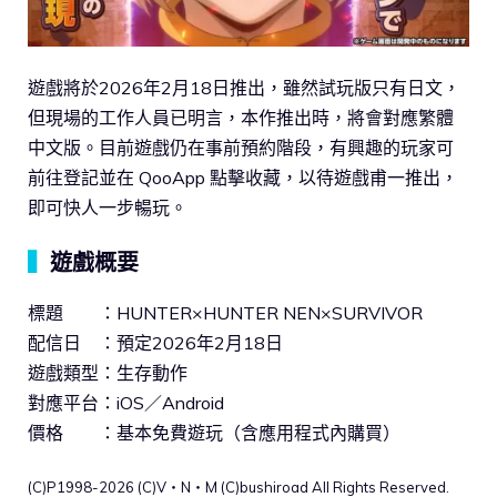
遊戲將於2026年2月18日推出，雖然試玩版只有日文，
但現場的工作人員已明言，本作推出時，將會對應繁體
中文版。目前遊戲仍在事前預約階段，有興趣的玩家可
前往登記並在 QooApp 點擊收藏，以待遊戲甫一推出，
即可快人一步暢玩。
▍
遊戲概要
標題 ：HUNTER×HUNTER NEN×SURVIVOR
配信日 ：預定2026年2月18日
遊戲類型：生存動作
對應平台：iOS／Android
價格 ：基本免費遊玩（含應用程式內購買）
(C)P1998-2026 (C)V・N・M (C)bushiroad All Rights Reserved.