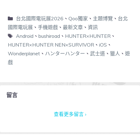
台北國際電玩展2026
、
Qoo獨家
、
主題博覽
、
台北
國際電玩展
、
手機遊戲
、
最新文章
、
資訊
Android
、
bushiroad
、
HUNTER×HUNTER
、
HUNTER×HUNTER NEN×SURVIVOR
、
iOS
、
Wonderplanet
、
ハンターハンター
、
武士道
、
獵人
、
遊
戲
留言
查看更多留言 ›