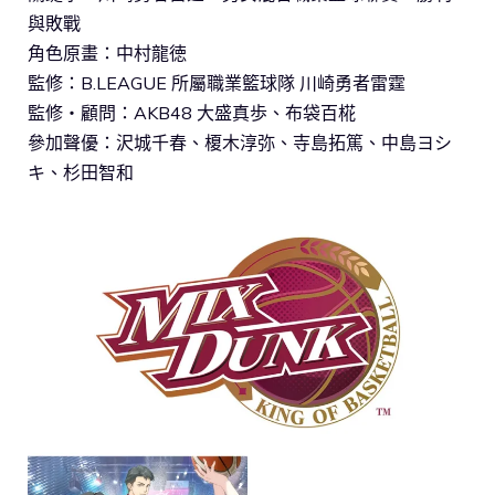
與敗戰
角色原畫：中村龍徳
監修：B.LEAGUE 所屬職業籃球隊 川崎勇者雷霆
監修・顧問：AKB48 大盛真歩、布袋百椛
參加聲優：沢城千春、榎木淳弥、寺島拓篤、中島ヨシ
キ、杉田智和