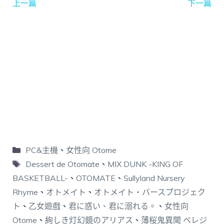
上一篇
下一篇
PC&主機
、
女性向 Otome
Dessert de Otomate
、
MIX DUNK -KING OF
BASKETBALL-
、
OTOMATE
、
Sullyland Nursery
Rhyme
、
オトメイト
、
オトメイト・バースプロジェク
ト
、
乙女遊戲
、
君に惑い、君に溺れる。
、
女性向
Otome
、
絢しき灯幻鏡のアリアス
、
薄桜鬼異聞 ベレジ