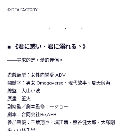
©IDEA FACTORY
■ 《君に惑い、君に溺れる。》
――尋求的是，愛的伴侶。
遊戲類型：女性向戀愛 ADV
關鍵字：男女 Omegaverse、現代故事、夏天與海
總監：大山小波
原畫：董火
副總監／劇本監修：一ジョー
劇本：合同会社Re,AER
參加聲優：千葉翔也、堀江瞬、熊谷健太郎、大塚剛
央、小林千晃