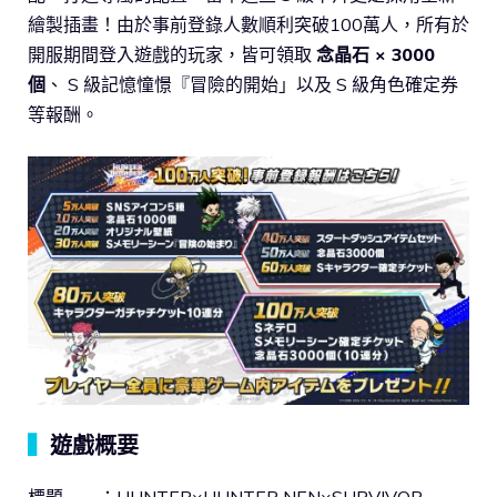
繪製插畫！由於事前登錄人數順利突破100萬人，所有於
開服期間登入遊戲的玩家，皆可領取
念晶石 × 3000
個
、 S 級記憶憧憬『冒險的開始」以及 S 級角色確定券
等報酬。
▍
遊戲概要
標題 ：HUNTER×HUNTER NEN×SURVIVOR