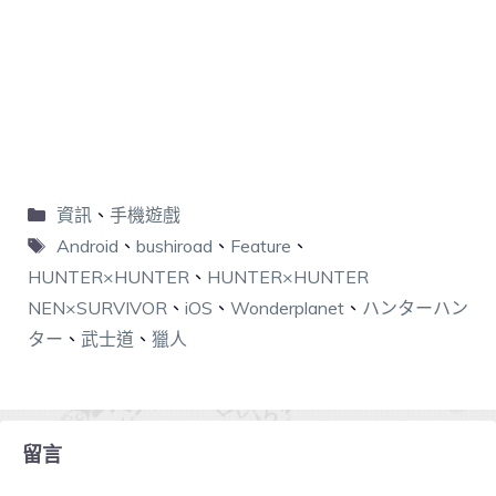
資訊
、
手機遊戲
Android
、
bushiroad
、
Feature
、
HUNTER×HUNTER
、
HUNTER×HUNTER
NEN×SURVIVOR
、
iOS
、
Wonderplanet
、
ハンターハン
ター
、
武士道
、
獵人
留言