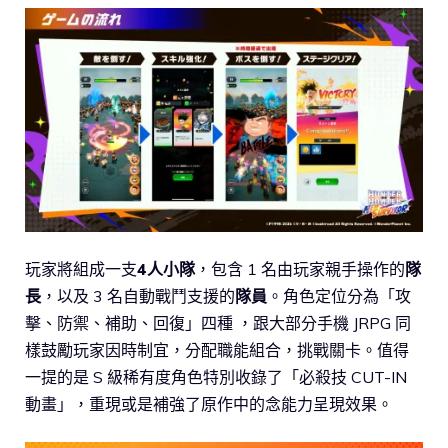
玩家將組成一支
4人小隊
，包含 1 名由玩家親手操作的
隊
長
，以及 3 名自動戰鬥支援的
隊員
。角色定位分為「攻
擊、防禦、補助、回復」四種 ，跟大部分手機 JRPG 同
樣鼓勵玩家因時制宜，分配職能組合，挑戰關卡。值得
一提的是 S 級稀有度角色特別收錄了「必殺技 CUT-IN
動畫」，重現或是補強了原作中的念能力呈現效果。