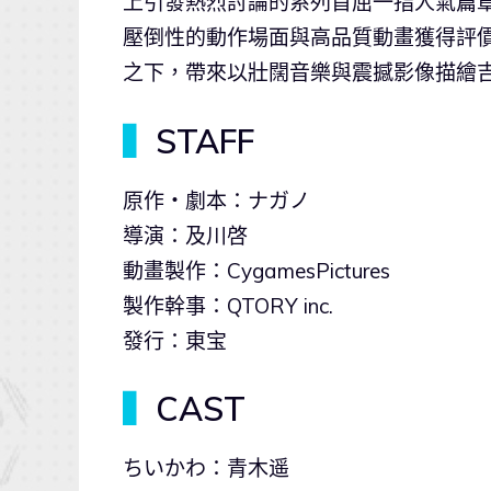
上引發熱烈討論的系列首屈一指人氣篇章。將
壓倒性的動作場面與高品質動畫獲得評價的 Cyg
之下，帶來以壯闊音樂與震撼影像描繪
▍
STAFF
原作・劇本：ナガノ
導演：及川啓
動畫製作：CygamesPictures
製作幹事：QTORY inc.
發行：東宝
▍
CAST
ちいかわ：青木遥