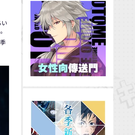
ちい
。
夏季