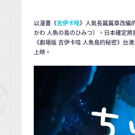
以漫畫《
吉伊卡哇
》人氣長篇篇章改編的
かわ 人魚の島のひみつ），日本確定將
《劇場版 吉伊卡哇 人魚島的秘密》台
上映。