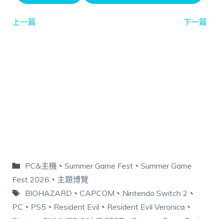
上一篇
下一篇
PC&主機
、
Summer Game Fest
、
Summer Game
Fest 2026
、
主題博覽
BIOHAZARD
、
CAPCOM
、
Nintendo Switch 2
、
PC
、
PS5
、
Resident Evil
、
Resident Evil Veronica
、