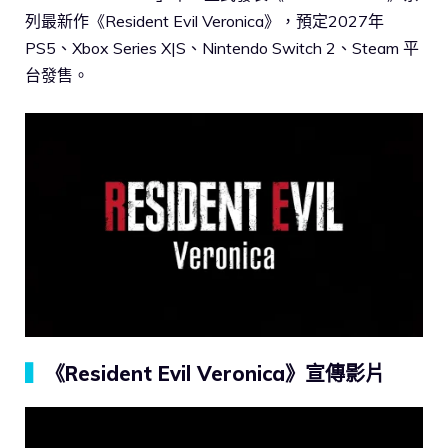
列最新作《Resident Evil Veronica》，預定2027年
PS5、Xbox Series X|S、Nintendo Switch 2、Steam 平
台發售。
▍
《Resident Evil Veronica》宣傳影片