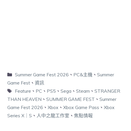
Summer Game Fest 2026
、
PC&主機
、
Summer
Game Fest
、
資訊
Feature
、
PC
、
PS5
、
Sega
、
Steam
、
STRANGER
THAN HEAVEN
、
SUMMER GAME FEST
、
Summer
Game Fest 2026
、
Xbox
、
Xbox Game Pass
、
Xbox
Series X｜S
、
人中之龍工作室
、
焦點情報