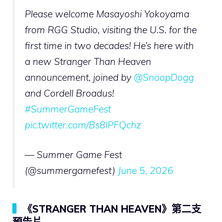
Please welcome Masayoshi Yokoyama
from RGG Studio, visiting the U.S. for the
first time in two decades! He’s here with
a new Stranger Than Heaven
announcement, joined by
@SnoopDogg
and Cordell Broadus!
#SummerGameFest
pic.twitter.com/Bs8lPFQchz
— Summer Game Fest
(@summergamefest)
June 5, 2026
▍
《STRANGER THAN HEAVEN》第二支
預告片