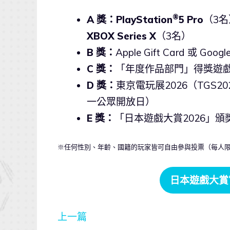
®
A 獎：PlayStation
5 Pro
（3
XBOX Series X
（3名）
B 獎：
Apple Gift Card 或 G
C 獎：
「年度作品部門」得獎遊戲
D 獎：
東京電玩展2026（TGS20
一公眾開放日）
E 獎：
「日本遊戲大賞2026」頒
※任何性別、年齡、國籍的玩家皆可自由參與投票（每人
日本遊戲大賞
上一篇