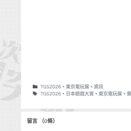
TGS2026
、
東京電玩展
、
資訊
TGS2026
、
日本遊戲大賞
、
東京電玩展
、
東
留言
（
0
條）