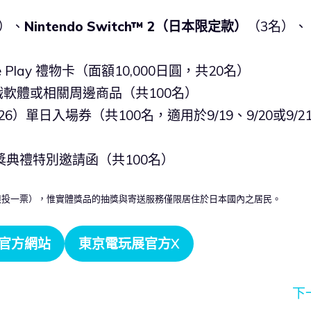
名）、
Nintendo Switch™ 2（日本限定款）
（3名）、
oogle Play 禮物卡（面額10,000日圓，共20名）
軟體或相關周邊商品（共100名）
26）單日入場券（共100名，適用於9/19、9/20或9/2
獎典禮特別邀請函（共100名）
限投一票），惟實體獎品的抽獎與寄送服務僅限居住於日本國內之居民。
官方網站
東京電玩展官方X
下