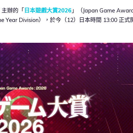
）主辦的「
日本遊戲大賞2026
」（Japan Game Awar
 Year Division），於今（12）日本時間 13:00 正