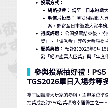
投票方式：
網路投票：
請至「日本遊戲大
明信片投票：
填妥相關個人資
案，郵寄至日本遊戲大賞事務
得獎評選：
公開投票結束後，將
獎」、「優秀獎」等各大獎項得
頒獎典禮：
預計於2026年9月15日
發「經濟產業大臣獎」與「年度
▍
參與投票抽好禮！PS5 Pro
TGS2026單日入場券
為了回饋廣大玩家的參與，主辦單位準
抽獎成為約350名獎項的幸運得主之一