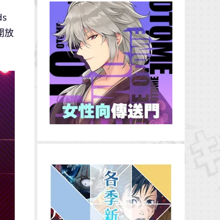
ds
式開放