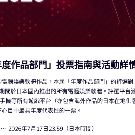
「年度作品部門」投票指南與活動詳
的電腦娛樂軟體作品，本屆「年度作品部門」的評選對
月31日期間於日本國內推出的所有電腦娛樂軟體。評選平台
型手機等所有遊戲平台（亦包含海外作品的日本在地化
下心目中最具年度代表性的一票。
0 ～ 2026年7月17日23:59（日本時間）