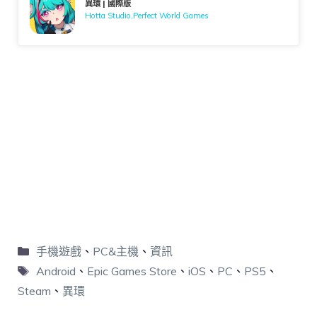
異環 | 國際版
Hotta Studio,Perfect World Games
手機遊戲
、
PC&主機
、
資訊
Android
、
Epic Games Store
、
iOS
、
PC
、
PS5
、
Steam
、
異環