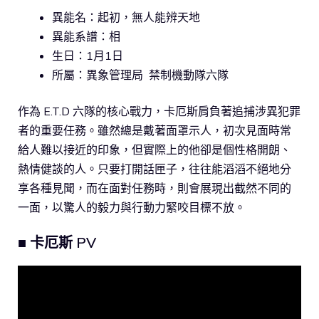
異能名：起初，無人能辨天地
異能系譜：相
生日：1月1日
所屬：異象管理局 禁制機動隊六隊
作為 E.T.D 六隊的核心戰力，卡厄斯肩負著追捕涉異犯罪
者的重要任務。雖然總是戴著面罩示人，初次見面時常
給人難以接近的印象，但實際上的他卻是個性格開朗、
熱情健談的人。只要打開話匣子，往往能滔滔不絕地分
享各種見聞，而在面對任務時，則會展現出截然不同的
一面，以驚人的毅力與行動力緊咬目標不放。
■ 卡厄斯 PV