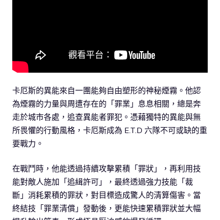
卡厄斯的異能來自一團能夠自由塑形的神秘煙霧。他認
為煙霧的力量與周遭存在的「罪業」息息相關，總是奔
走於城市各處，追查異能者罪犯。憑藉獨特的異能與無
所畏懼的行動風格，卡厄斯成為 E.T.D 六隊不可或缺的重
要戰力。
在戰鬥時，他能透過持續攻擊累積「罪狀」，再利用技
能對敵人施加「追緝許可」，最終透過強力技能「裁
斷」消耗累積的罪狀，對目標造成驚人的清算傷害。當
終結技「罪業清償」發動後，更能快速累積罪狀並大幅