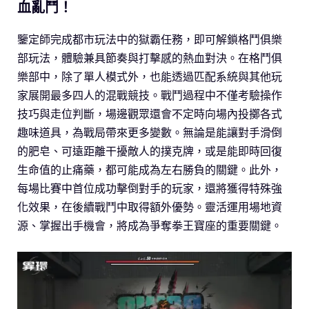
血亂鬥！
鑒定師完成都市玩法中的獄霸任務，即可解鎖格鬥俱樂
部玩法，體驗兼具節奏與打擊感的熱血對決。在格鬥俱
樂部中，除了單人模式外，也能透過匹配系統與其他玩
家展開最多四人的混戰競技。戰鬥過程中不僅考驗操作
技巧與走位判斷，場邊觀眾還會不定時向場內投擲各式
趣味道具，為戰局帶來更多變數。無論是能讓對手滑倒
的肥皂、可遠距離干擾敵人的撲克牌，或是能即時回復
生命值的止痛藥，都可能成為左右勝負的關鍵。此外，
每場比賽中首位成功擊倒對手的玩家，還將獲得特殊強
化效果，在後續戰鬥中取得額外優勢。靈活運用場地資
源、掌握出手機會，將成為爭奪拳王寶座的重要關鍵。