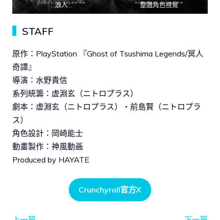
浪人
整體角色視覺
▍
STAFF
原作：PlayStation 『Ghost of Tsushima Legends/冥人
奇譚』
導演：水野貴信
系列統籌：虚淵玄（ニトロプラス）
劇本：虚淵玄（ニトロプラス）・前島賢（ニトロプラ
ス）
角色設計：岡崎能士
動畫製作：神風動画
Produced by HAYATE
Crunchyroll官方X
上一篇
下一篇