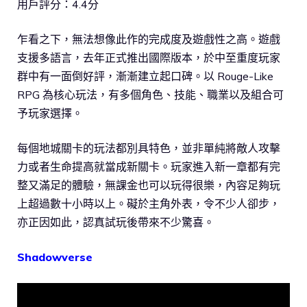
用戶評分：4.4分
乍看之下，無法想像此作的完成度及遊戲性之高。遊戲
支援多語言，去年正式推出國際版本，於中至重度玩家
群中有一面倒好評，漸漸建立起口碑。以 Rouge-Like
RPG 為核心玩法，有多個角色、技能、職業以及組合可
予玩家選擇。
每個地城關卡的玩法都別具特色，並非單純將敵人攻擊
力或者生命提高就當成新關卡。玩家進入新一章都有完
整又滿足的體驗，無課金也可以玩得很樂，內容足夠玩
上超過數十小時以上。礙於主角外表，令不少人卻步，
亦正因如此，認真試玩後帶來不少驚喜。
Shadowverse