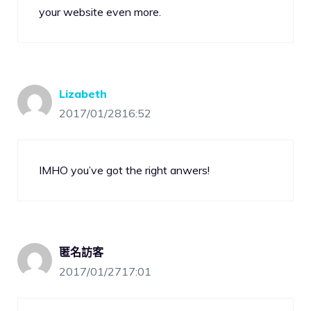
your website even more.
Lizabeth
2017/01/2816:52
IMHO you’ve got the right anwers!
匿名訪客
2017/01/2717:01