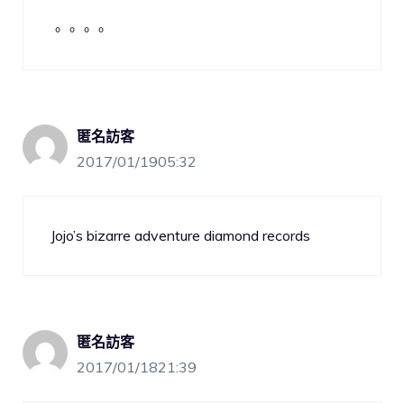
。。。。
匿名訪客
2017/01/1905:32
Jojo’s bizarre adventure diamond records
匿名訪客
2017/01/1821:39