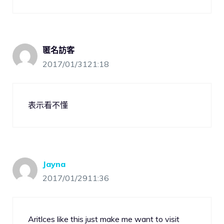
匿名訪客
2017/01/3121:18
表示看不懂
Jayna
2017/01/2911:36
Aritlces like this just make me want to visit