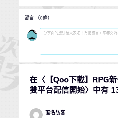
留言
（
0
條）
在〈【Qoo下載】RPG新作
雙平台配信開始〉中有 1
匿名訪客