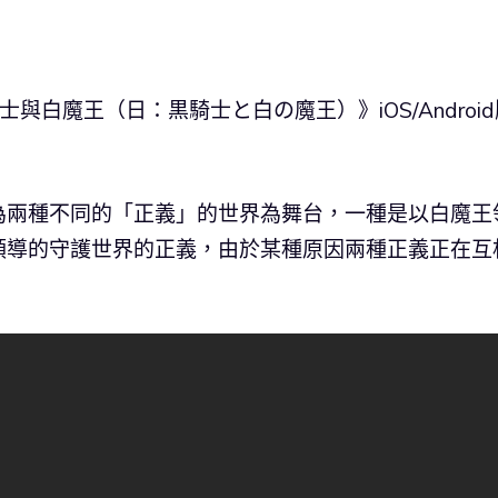
黑騎士與白魔王（日：黒騎士と白の魔王）》iOS/Androi
為兩種不同的「正義」的世界為舞台，一種是以白魔王
領導的守護世界的正義，由於某種原因兩種正義正在互