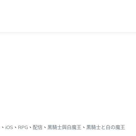
i
、
iOS
、
RPG
、
配信
、
黑騎士與白魔王
、
黒騎士と白の魔王