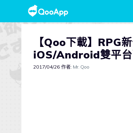
【Qoo下載】RPG
iOS/Android雙
2017/04/26
作者:
Mr. Qoo