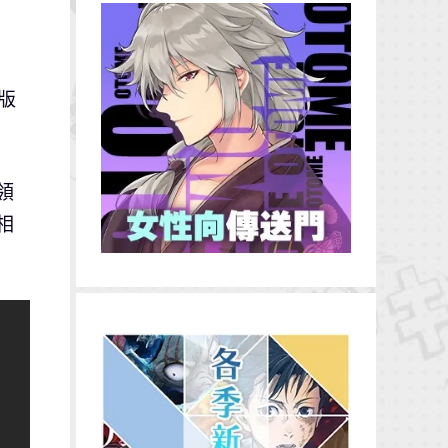
d版
領
相