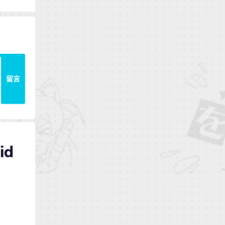
留言
id