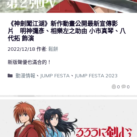
《神劍闖江湖》新作動畫公開最新宣傳影
片 明神彌彥、相樂左之助由 小市真琴、八
代拓 飾演
2022/12/18
作者:
鬆餅
新版聲優也滿合的！
動漫情報
、
JUMP FESTA
、
JUMP FESTA 2023
0
0