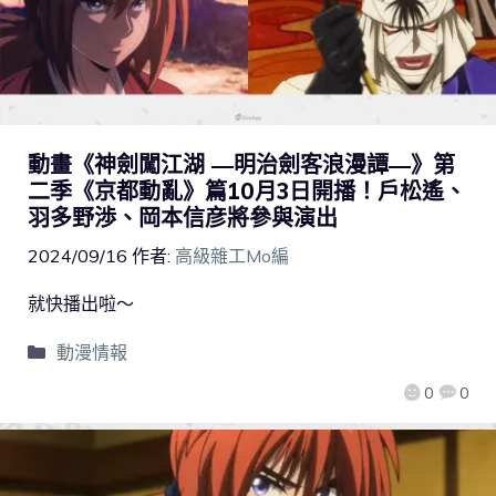
動畫《神劍闖江湖 ―明治劍客浪漫譚―》第
二季《京都動亂》篇10月3日開播！戶松遙、
羽多野渉、岡本信彦將參與演出
2024/09/16
作者:
高級雜工Mo編
就快播出啦～
動漫情報
0
0