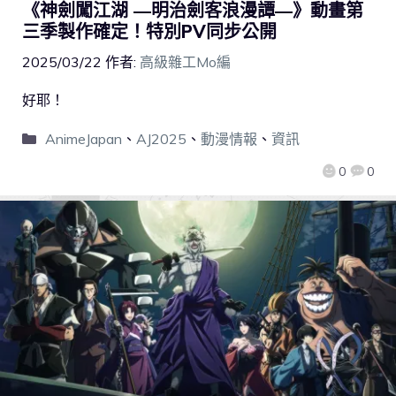
《神劍闖江湖 ―明治劍客浪漫譚―》動畫第
三季製作確定！特別PV同步公開
2025/03/22
作者:
高級雜工Mo編
好耶！
AnimeJapan
、
AJ2025
、
動漫情報
、
資訊
0
0