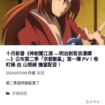
十月新番《神劍闖江湖 ―明治劍客浪漫譚
―》公布第二季「京都動亂」第一彈 PV！卷
町操 由 山根綺 擔當配音！
2024/07/08
作者:
星藍
第二季居然換監督了
手機遊戲
0
0