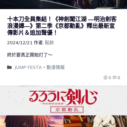
十本刀全員集結！《神劍闖江湖 ―明治劍客
浪漫譚―》第二季《京都動亂》釋出最新宣
傳影片＆追加聲優！
2024/12/21
作者:
鬆餅
終於要真正開始打了～
JUMP FESTA
、
動漫情報
0
0