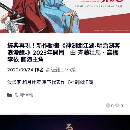
經典再現！新作動畫《神劍闖江湖-明治劍客
浪漫譚-》2023年開播 由 斉藤壮馬、高橋
李依 飾演主角
2022/09/24
作者:
高級雜工Mo編
漫畫家 和月伸宏 筆下代表作《神劍闖江湖
動漫情報
0
0