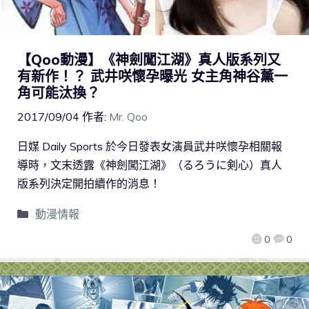
【Qoo動漫】《神劍闖江湖》真人版系列又
有新作！？ 武井咲懷孕曝光 女主角神谷薰一
角可能汰換？
2017/09/04
作者:
Mr. Qoo
日媒 Daily Sports 於今日發表女演員武井咲懷孕相關報
導時，文末透露《神劍闖江湖》（るろうに剣心）真人
版系列決定開拍續作的消息！
動漫情報
0
0