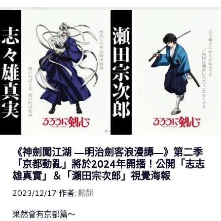
《神劍闖江湖 ―明治劍客浪漫譚―》第二季
「京都動亂」將於2024年開播！公開「志志
雄真實」＆「瀨田宗次郎」視覺海報
2023/12/17
作者:
鬆餅
果然會有京都篇～