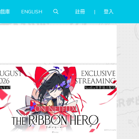
註冊
登入
戲庫
ENGLISH