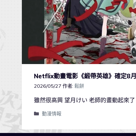
Netflix動畫電影《緞帶英雄》確
2026/05/27
作者:
鬆餅
雖然很高興 望月けい 老師的畫動起來
動漫情報