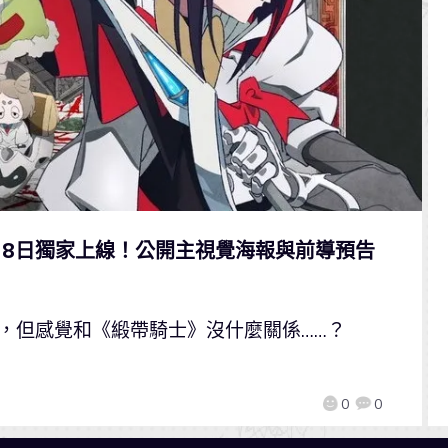
定8月8日獨家上線！公開主視覺海報與前導預告
了，但感覺和《緞帶騎士》沒什麼關係……？
0
0