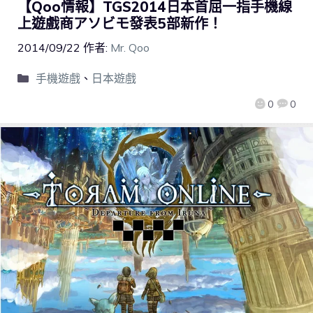
【Qoo情報】TGS2014日本首屈一指手機線
上遊戲商アソビモ發表5部新作！
2014/09/22
作者:
Mr. Qoo
手機遊戲
、
日本遊戲
0
0