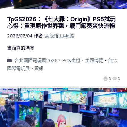
TpGS2026：《七大罪：Origin》PS5試玩
心得：重現原作世界觀，戰鬥節奏爽快流暢
2026/02/04
作者:
高級雜工Mo編
畫面真的漂亮
台北國際電玩展2026
、
PC&主機
、
主題博覽
、
台北
國際電玩展
、
資訊
0
0