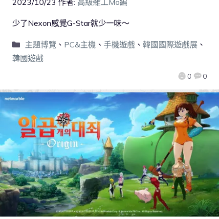
2023/10/23
作者:
高級雜工Mo編
少了Nexon感覺G-Star就少一味～
主題博覽
、
PC&主機
、
手機遊戲
、
韓國國際遊戲展
、
韓國遊戲
0
0