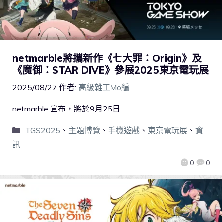
netmarble將攜新作《七大罪：Origin》及
《魔御：STAR DIVE》參展2025東京電玩展
2025/08/27
作者:
高級雜工Mo編
netmarble 宣布，將於9月25日
TGS2025
、
主題博覽
、
手機遊戲
、
東京電玩展
、
資
訊
0
0