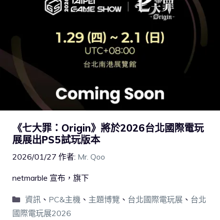
《七大罪：Origin》將於2026台北國際電玩
展展出PS5試玩版本
2026/01/27
作者:
Mr. Qoo
netmarble 宣布，旗下
資訊
、
PC&主機
、
主題博覽
、
台北國際電玩展
、
台北
國際電玩展2026