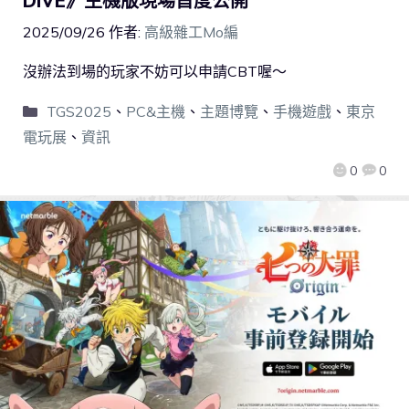
DIVE》主機版現場首度公開
2025/09/26
作者:
高級雜工Mo編
沒辦法到場的玩家不妨可以申請CBT喔～
TGS2025
、
PC&主機
、
主題博覽
、
手機遊戲
、
東京
電玩展
、
資訊
0
0