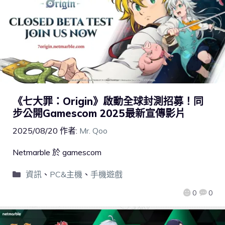
《七大罪：Origin》啟動全球封測招募！同
步公開Gamescom 2025最新宣傳影片
2025/08/20
作者:
Mr. Qoo
Netmarble 於 gamescom
資訊
、
PC&主機
、
手機遊戲
0
0