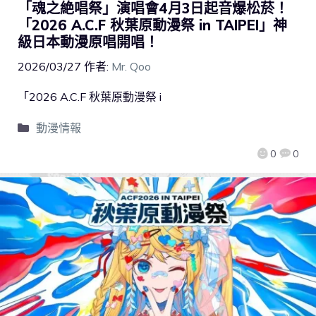
「魂之絶唱祭」演唱會4月3日起音爆松菸！
「2026 A.C.F 秋葉原動漫祭 in TAIPEI」神
級日本動漫原唱開唱！
2026/03/27
作者:
Mr. Qoo
「2026 A.C.F 秋葉原動漫祭 i
動漫情報
0
0