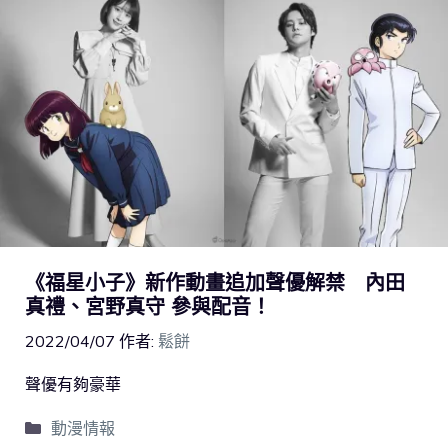
《福星小子》新作動畫追加聲優解禁 內田
真禮、宮野真守 參與配音！
2022/04/07
作者:
鬆餅
聲優有夠豪華
動漫情報