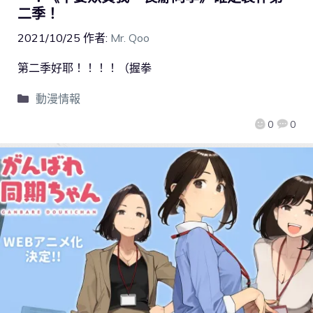
二季！
2021/10/25
作者:
Mr. Qoo
第二季好耶！！！！（握拳
動漫情報
0
0