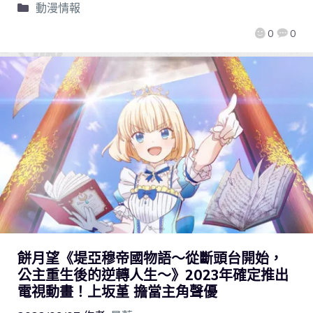
動漫情報
0
0
餅月望《堤亞穆帝國物語～從斷頭台開始，
公主重生後的逆轉人生～》2023年確定推出
電視動畫！上坂堇 擔當主角聲優