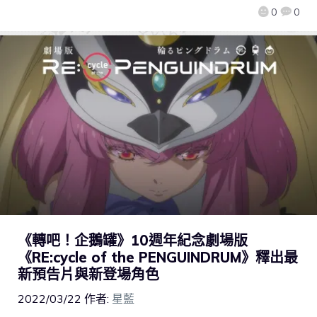
0
0
《轉吧！企鵝罐》10週年紀念劇場版
《RE:cycle of the PENGUINDRUM》釋出最
新預告片與新登場角色
2022/03/22
作者:
星藍