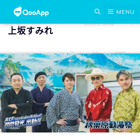
MENU
上坂すみれ