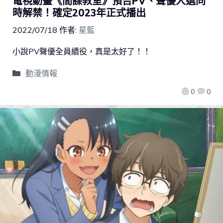
電視動畫《間諜教室》預告PV、聲優人選同
時解禁！確定2023年正式播出
2022/07/18
作者:
星藍
小說PV聲優全員續役，真是太好了！！
動漫情報
0
0