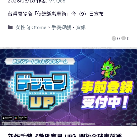
2026/05/18
作者:
Mr. Qoo
台灣開發商「侍達遊戲藝術」今（9）日宣布
女性向 Otome
、
手機遊戲
、
資訊
0
0
新作手遊《數碼寶貝 UP》開放全球事前登