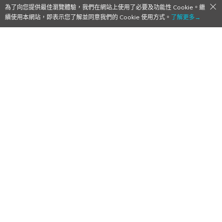
為了向您提供最佳瀏覽體驗，我們在網站上使用了必要及功能性 Cookie。繼
續使用本網站，即表示您了解並同意我們的 Cookie 使用方式。
了解更多→
屬於自己的頂點
《排球少年！！》新作養
成模擬手遊《排球少年！！ ALL
Challengers》情報解禁＆開放事前登錄！
2026/03/23
作者:
鬆餅
之前才剛發表三消，這次有養成，排民遊戲玩不完
手機遊戲