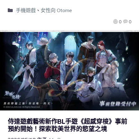
手機遊戲
、
女性向 Otome
0
0
侍達遊戲藝術新作BL手遊《超感穿梭》事前
預約開始！探索耽美世界的慾望之境