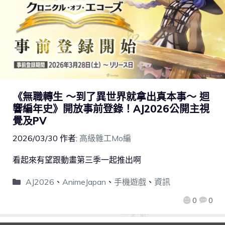
《無職轉生 ～到了異世界就拿出真本事～ 迴
響編年史》開放事前登錄！AJ2026公開主視
覺及PV
2026/03/30
作者:
高級雜工Mo編
看起來有望跟動畫第三季一起推出啊
AJ2026
、
AnimeJapan
、
手機遊戲
、
資訊
0
0