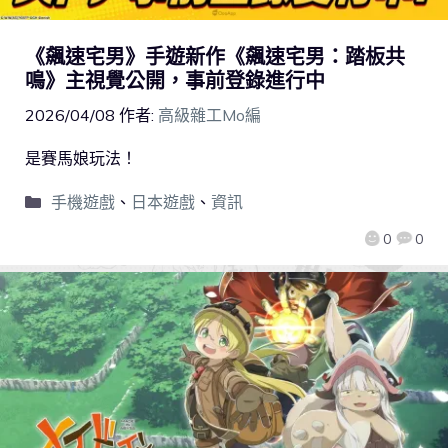
《飆速宅男》手遊新作《飆速宅男：踏板共
鳴》主視覺公開，事前登錄進行中
2026/04/08
作者:
高級雜工Mo編
是賽馬娘玩法！
手機遊戲
、
日本遊戲
、
資訊
0
0