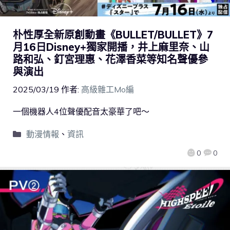
朴性厚全新原創動畫《BULLET/BULLET》7
月16日Disney+獨家開播，井上麻里奈、山
路和弘、釘宮理惠、花澤香菜等知名聲優參
與演出
2025/03/19
作者:
高級雜工Mo編
一個機器人4位聲優配音太豪華了吧～
動漫情報
、
資訊
0
0