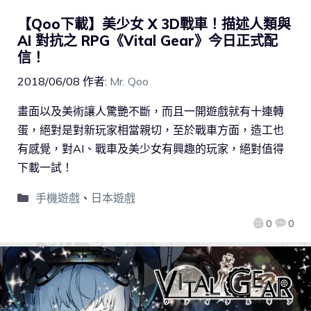
【Qoo下載】美少女 X 3D戰車！描述人類與
AI 對抗之 RPG《Vital Gear》今日正式配
信！
2018/06/08
作者:
Mr. Qoo
畫面以及美術讓人驚艷不斷，而且一開遊戲就有十連轉
蛋，絕對是對新玩家相當親切，至於戰車方面，造工也
有感覺，對AI、戰車及美少女有興趣的玩家，絕對值得
下載一試！
手機遊戲
、
日本遊戲
0
0