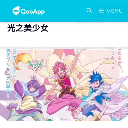
MENU
光之美少女