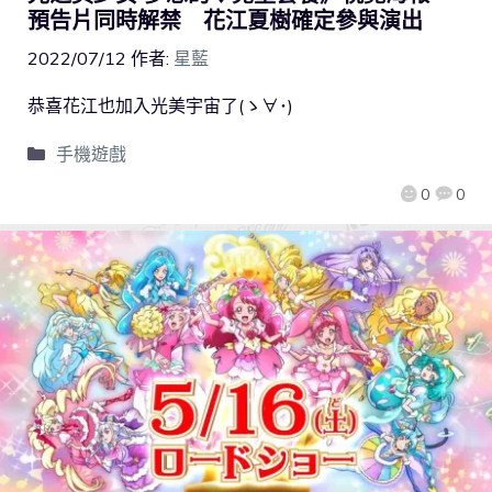
預告片同時解禁 花江夏樹確定參與演出
2022/07/12
作者:
星藍
恭喜花江也加入光美宇宙了(ゝ∀･)
手機遊戲
0
0