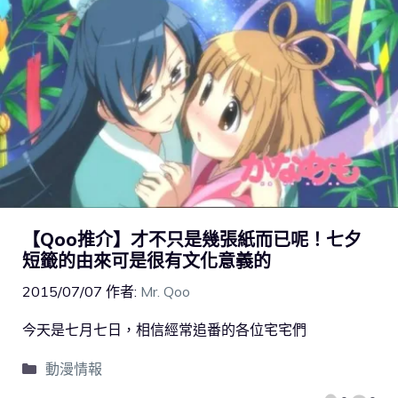
【Qoo推介】才不只是幾張紙而已呢！七夕
短籤的由來可是很有文化意義的
2015/07/07
作者:
Mr. Qoo
今天是七月七日，相信經常追番的各位宅宅們
動漫情報