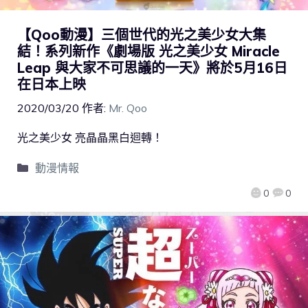
【Qoo動漫】三個世代的光之美少女大集
結！系列新作《劇場版 光之美少女 Miracle
Leap 與大家不可思議的一天》將於5月16日
在日本上映
2020/03/20
作者:
Mr. Qoo
光之美少女 亮晶晶黑白迴轉！
動漫情報
0
0