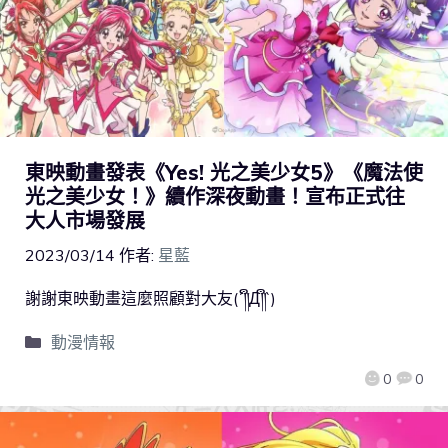
東映動畫發表《Yes! 光之美少女5》《魔法使
光之美少女！》續作深夜動畫！宣布正式往
大人市場發展
2023/03/14
作者:
星藍
謝謝東映動畫這麼照顧對大友(´༎ຶД༎ຶ`)
動漫情報
0
0