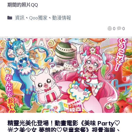
期間的照片QQ
資訊
、
Qoo獨家
、
動漫情報
0
0
精靈光美化登場！動畫電影《美味 Party♡
光之美少女 夢想的♡兒童套餐》視覺海報、