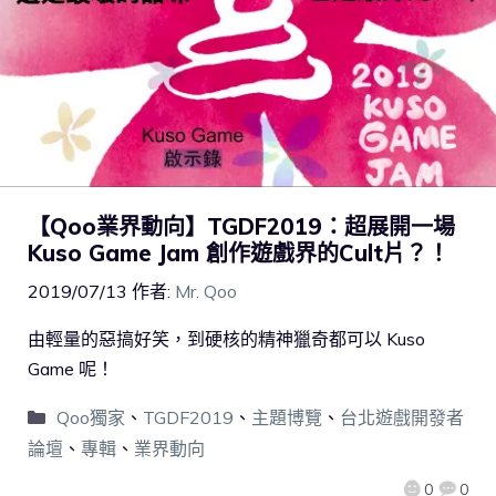
【Qoo業界動向】TGDF2019：超展開一場
Kuso Game Jam 創作遊戲界的Cult片？！
2019/07/13
作者:
Mr. Qoo
由輕量的惡搞好笑，到硬核的精神獵奇都可以 Kuso
Game 呢！
Qoo獨家
、
TGDF2019
、
主題博覽
、
台北遊戲開發者
論壇
、
專輯
、
業界動向
0
0