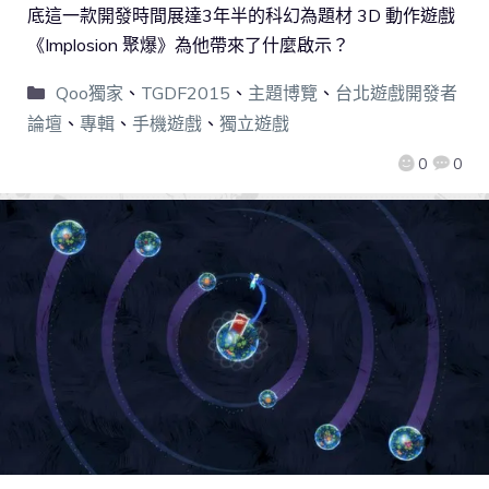
底這一款開發時間展達3年半的科幻為題材 3D 動作遊戲
《Implosion 聚爆》為他帶來了什麼啟示？
Qoo獨家
、
TGDF2015
、
主題博覽
、
台北遊戲開發者
論壇
、
專輯
、
手機遊戲
、
獨立遊戲
0
0