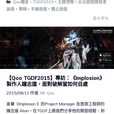
Qoo獨家
、
TGDF2015
、
主題博覽
、
台北遊戲開發者
論壇
、
專輯
、
手機遊戲
、
獨立遊戲
0
0
【Qoo TGDF2015】專訪：《Implosion》
製作人鐘志遠，面對破解當如何自處
2015/08/11
作者:
Mr. Qoo
身兼《Implosion 》的Project Manager 及首席工程師的
鐘志遠 Alvin，在TGDF上跟我們分享他的開發經驗，到