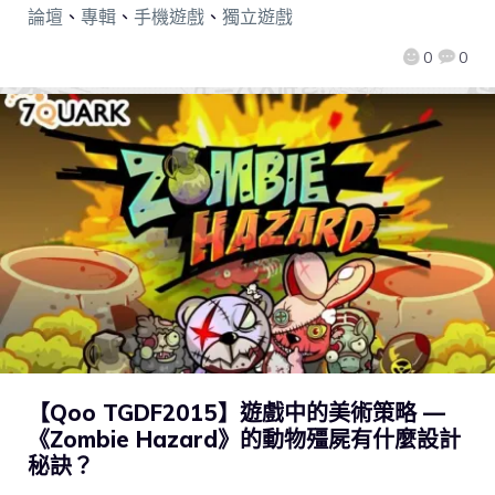
論壇
、
專輯
、
手機遊戲
、
獨立遊戲
0
0
【Qoo TGDF2015】遊戲中的美術策略 —
《Zombie Hazard》的動物殭屍有什麼設計
秘訣？