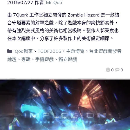
2015/07/27
作者:
Mr. Qoo
由 7Quark 工作室獨立開發的 Zombie Hazard 是一款結
合守塔要素的射擊遊戲，除了遊戲本身的爽快節奏外，
帶有強烈美式風格的美術也相當吸睛。製作人郭秉宸也
在本次講座中，分享了許多製作上的美術設定細節。
Qoo獨家
、
TGDF2015
、
主題博覽
、
台北遊戲開發者
論壇
、
專輯
、
手機遊戲
、
獨立遊戲
0
0