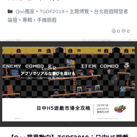
Qoo獨家
、
TGDF2019
、
主題博覽
、
台北遊戲開發者
論壇
、
專輯
、
手機遊戲
0
0