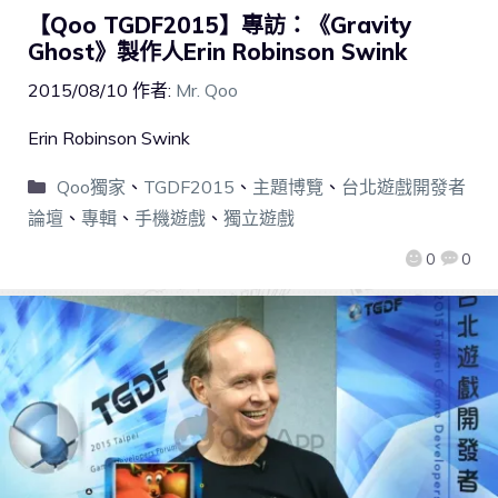
【Qoo TGDF2015】專訪：《Gravity
Ghost》製作人Erin Robinson Swink
2015/08/10
作者:
Mr. Qoo
Erin Robinson Swink
Qoo獨家
、
TGDF2015
、
主題博覽
、
台北遊戲開發者
論壇
、
專輯
、
手機遊戲
、
獨立遊戲
0
0