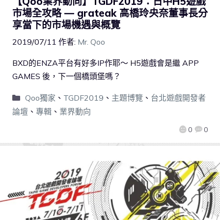
【Qoo業界動向】TGDF2019：日中H5遊戲
市場全攻略 — grateak 高橋玲央奈董事長分
享當下的市場機遇與概覽
2019/07/11
作者:
Mr. Qoo
BXD的ENZA平台有好多IP作耶～ H5遊戲會是繼 APP
GAMES 後，下一個橋頭堡嗎？
Qoo獨家
、
TGDF2019
、
主題博覽
、
台北遊戲開發者
論壇
、
專輯
、
業界動向
0
0