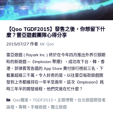
【Qoo TGDF2015】發售之後，你想留下什
麼？雷亞遊戲團隊心得分享
2015/07/27
作者:
Mr. Qoo
雷亞遊戲 ( Rayark Inc. ) 終於在今年四月推出外界引頸期
盼的新遊戲 ─《Implosion 聚爆》，成功攻下台、韓、香
港、菲律賓等各國的 App Store 費付排行榜前三名、下
載量超過三千萬。令人好奇的是，以往雷亞每款遊戲開
發到上市都維持在一年半至兩年，這次《Implosion》耗
時三年半的開發過程，他們究竟在忙什麼？
Qoo獨家
、
TGDF2015
、
主題博覽
、
台北遊戲開發者
論壇
、
專輯
、
手機遊戲
、
獨立遊戲