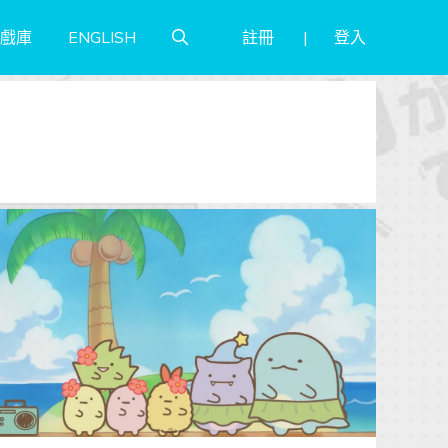
註冊
登入
戲庫
ENGLISH