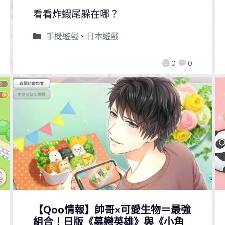
看看炸蝦尾躲在哪？
手機遊戲
、
日本遊戲
0
0
【Qoo情報】帥哥×可愛生物＝最強
組合！日版《募戀英雄》與《小角