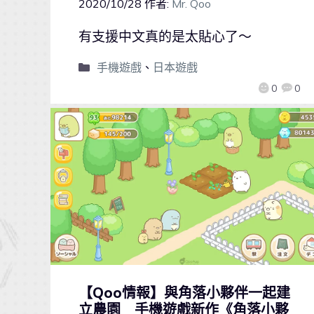
2020/10/28
作者:
Mr. Qoo
有支援中文真的是太貼心了～
手機遊戲
、
日本遊戲
0
0
【Qoo情報】與角落小夥伴一起建
立農園 手機遊戲新作《角落小夥