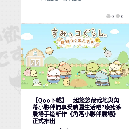
0
0
【Qoo下載】一起悠悠哉哉地與角
落小夥伴們享受農園生活吧?療癒系
農場手遊新作《角落小夥伴農場》
正式推出