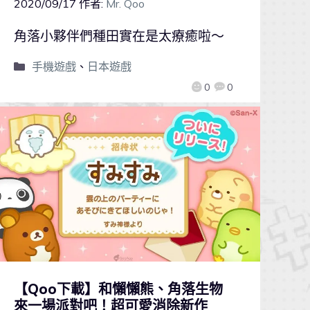
2020/09/17
作者:
Mr. Qoo
角落小夥伴們種田實在是太療癒啦～
手機遊戲
、
日本遊戲
0
0
【Qoo下載】和懶懶熊、角落生物
來一場派對吧！超可愛消除新作