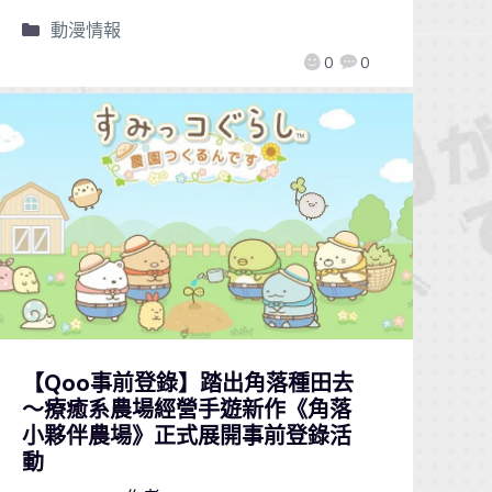
動漫情報
0
0
【Qoo事前登錄】踏出角落種田去
～療癒系農場經營手遊新作《角落
小夥伴農場》正式展開事前登錄活
動