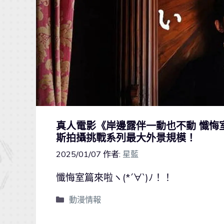
真人電影《岸邊露伴一動也不動 懺悔室
斯拍攝挑戰系列最大外景規模！
2025/01/07
作者:
星藍
懺悔室篇來啦ヽ(*´∀`)ﾉ！！
動漫情報