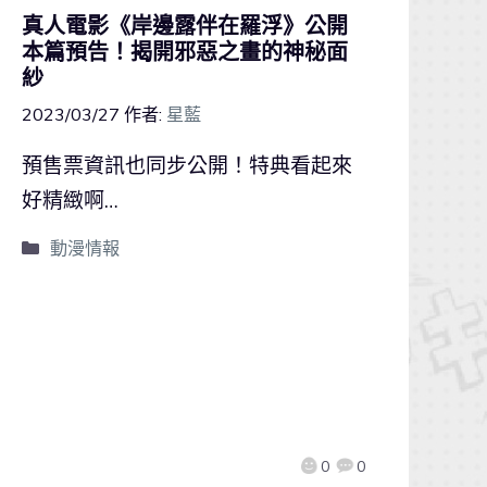
真人電影《岸邊露伴在羅浮》公開
本篇預告！揭開邪惡之畫的神秘面
紗
2023/03/27
作者:
星藍
預售票資訊也同步公開！特典看起來
好精緻啊…
動漫情報
0
0