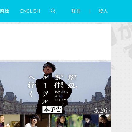
註冊
登入
戲庫
ENGLISH