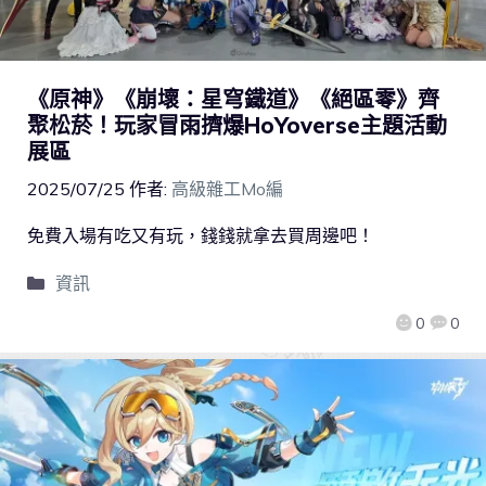
《原神》《崩壞：星穹鐵道》《絕區零》齊
聚松菸！玩家冒雨擠爆HoYoverse主題活動
展區
2025/07/25
作者:
高級雜工Mo編
免費入場有吃又有玩，錢錢就拿去買周邊吧！
資訊
0
0