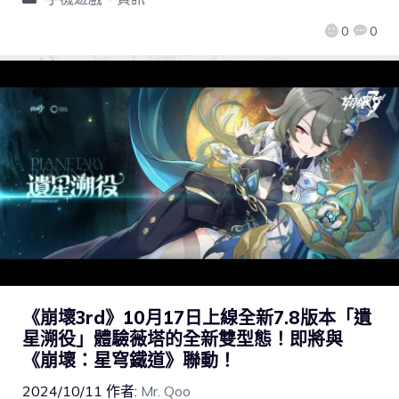
0
0
《崩壞3rd》10月17日上線全新7.8版本「遺
星溯役」體驗薇塔的全新雙型態！即將與
《崩壞：星穹鐵道》聯動！
2024/10/11
作者:
Mr. Qoo