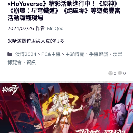
×HoYoverse》精彩活動進行中！《原神》
《崩壞：星穹鐵道》《絕區零》等遊戲豐富
活動嗨翻現場
2024/07/26
作者:
Mr. Qoo
米哈遊攤位周邊人真的很多
漫博2024
、
PC&主機
、
主題博覽
、
手機遊戲
、
漫畫
博覽會
、
資訊
0
0