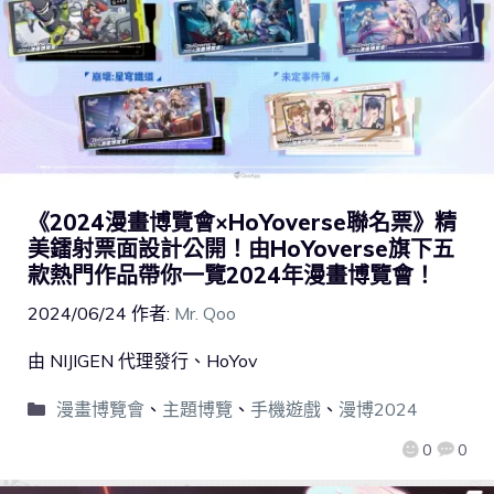
《2024漫畫博覽會×HoYoverse聯名票》精
美鐳射票面設計公開！由HoYoverse旗下五
款熱門作品帶你一覽2024年漫畫博覽會！
2024/06/24
作者:
Mr. Qoo
由 NIJIGEN 代理發行、HoYov
漫畫博覽會
、
主題博覽
、
手機遊戲
、
漫博2024
0
0