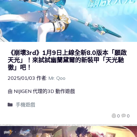
《崩壞3rd》1月9日上線全新8.0版本「願啟
天光」！來試試幽蘭黛爾的新裝甲「天光馳
徹」吧！
2025/01/03
作者:
Mr. Qoo
由 NIJIGEN 代理的3D 動作遊戲
手機遊戲
0
0