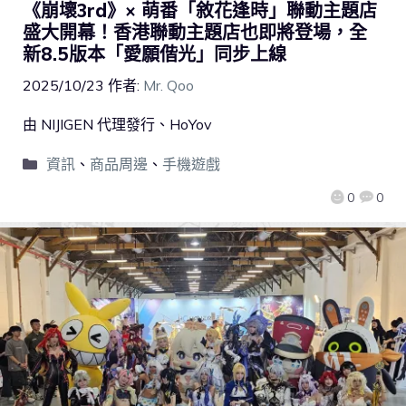
《崩壞3rd》× 萌番「敘花逢時」聯動主題店
盛大開幕！香港聯動主題店也即將登場，全
新8.5版本「愛願偕光」同步上線
2025/10/23
作者:
Mr. Qoo
由 NIJIGEN 代理發行、HoYov
資訊
、
商品周邊
、
手機遊戲
0
0