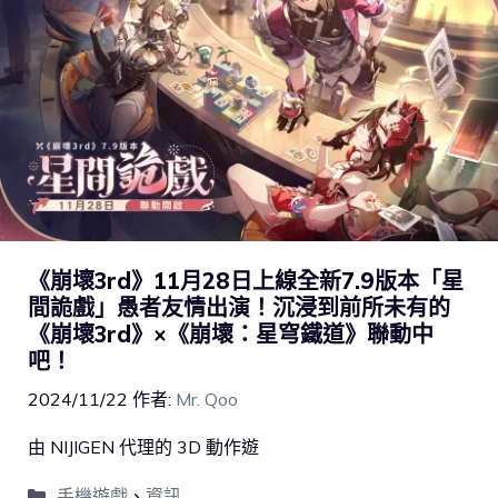
《崩壞3rd》11月28日上線全新7.9版本「星
間詭戲」愚者友情出演！沉浸到前所未有的
《崩壞3rd》×《崩壞：星穹鐵道》聯動中
吧！
2024/11/22
作者:
Mr. Qoo
由 NIJIGEN 代理的 3D 動作遊
手機遊戲
、
資訊