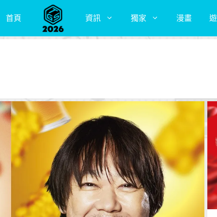
首頁
資訊
獨家
漫畫
遊