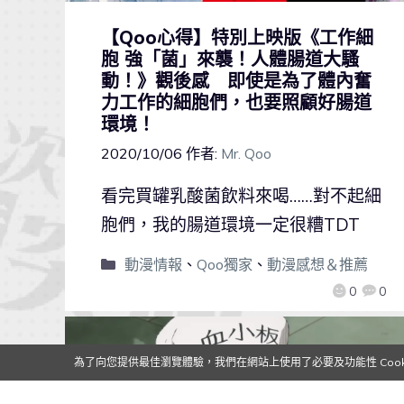
【Qoo心得】特別上映版《工作細
胞 強「菌」來襲！人體腸道大騷
動！》觀後感 即使是為了體內奮
力工作的細胞們，也要照顧好腸道
環境！
2020/10/06
作者:
Mr. Qoo
看完買罐乳酸菌飲料來喝……對不起細
胞們，我的腸道環境一定很糟TDT
動漫情報
、
Qoo獨家
、
動漫感想＆推薦
0
0
為了向您提供最佳瀏覽體驗，我們在網站上使用了必要及功能性 Cooki