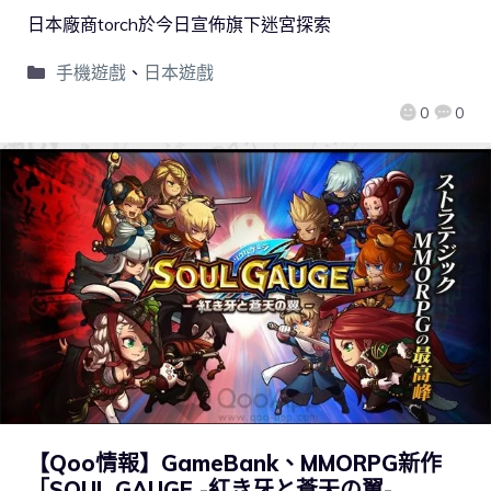
日本廠商torch於今日宣佈旗下迷宮探索
手機遊戲
、
日本遊戲
0
0
【Qoo情報】GameBank、MMORPG新作
「SOUL GAUGE -紅き牙と蒼天の翼-