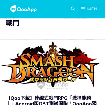
MENU
戰鬥
【Qoo下載】連線式戰鬥RPG「激撞龍騎
士」Android版OBT測試開跑！QooApp獨