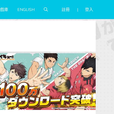
註冊
登入
戲庫
ENGLISH