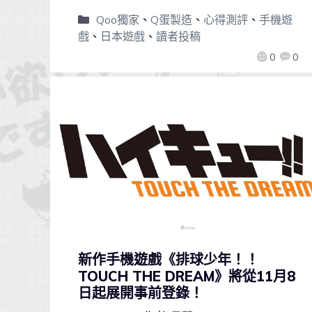
Qoo獨家
、
Q蛋製造
、
心得測評
、
手機遊
戲
、
日本遊戲
、
讀者投稿
0
0
新作手機遊戲《排球少年！！
TOUCH THE DREAM》將從11月8
日起展開事前登錄！