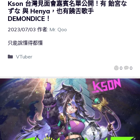
Kson 台灣見面會嘉賓名單公開！有 飴宮な
ずな 與 Henya，也有饒舌歌手
DEMONDICE！
2023/07/03
作者:
Mr. Qoo
只能說懂得都懂
VTuber
0
0