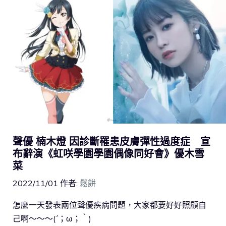
聲優 楠木燈 因診斷罹患皮膚彈性過度症 宣
布辭演《虹咲學園學園偶像同好會》優木雪
菜
2022/11/01
作者:
鬆餅
怎麼一天發表兩位聲優疾病問題，大家都要好好照顧自
己啊～～～(´；ω；｀)