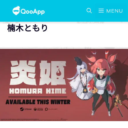
MENU
楠木ともり