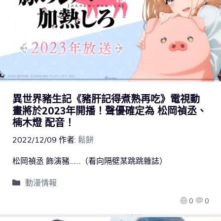
異世界豬生記《豬肝記得煮熟再吃》電視動
畫將於2023年開播！聲優確定為 松岡禎丞、
楠木燈 配音！
2022/12/09
作者:
鬆餅
松岡禎丞 飾演豬……（看向隔壁某跳跳雜誌）
動漫情報
0
0