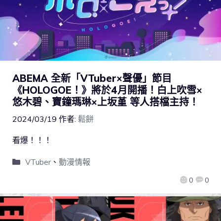
ABEMA 全新「VTuber×聲優」節目
《HOLOGOE！》將於4月開播！白上吹雪×
悠木碧、寶鐘瑪琳×上坂堇 等人搭檔主持！
2024/03/19
作者:
鬆餅
看爆！！！
VTuber
、
動漫情報
0
0