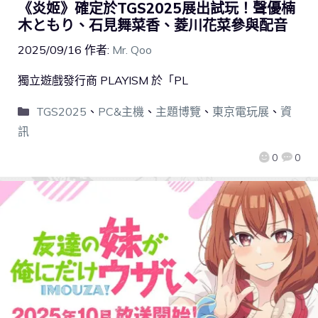
《炎姬》確定於TGS2025展出試玩！聲優楠
木ともり、石見舞菜香、菱川花菜參與配音
2025/09/16
作者:
Mr. Qoo
獨立遊戲發行商 PLAYISM 於「PL
TGS2025
、
PC&主機
、
主題博覽
、
東京電玩展
、
資
訊
0
0