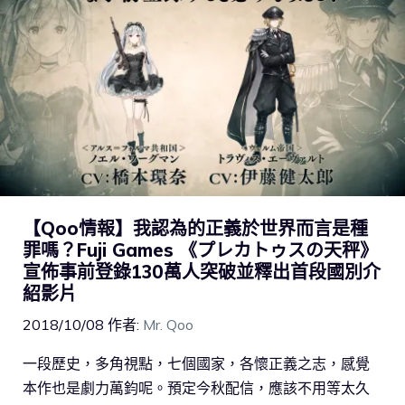
【Qoo情報】我認為的正義於世界而言是種
罪嗎？Fuji Games 《プレカトゥスの天秤》
宣佈事前登錄130萬人突破並釋出首段國別介
紹影片
2018/10/08
作者:
Mr. Qoo
一段歷史，多角視點，七個國家，各懷正義之志，感覺
本作也是劇力萬鈞呢。預定今秋配信，應該不用等太久