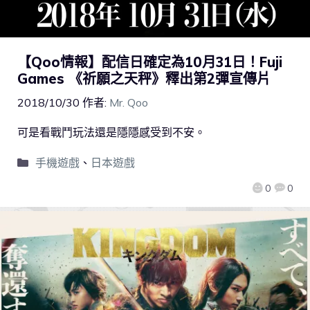
【Qoo情報】配信日確定為10月31日！Fuji
Games 《祈願之天秤》釋出第2彈宣傳片
2018/10/30
作者:
Mr. Qoo
可是看戰鬥玩法還是隱隱感受到不安。
手機遊戲
、
日本遊戲
0
0