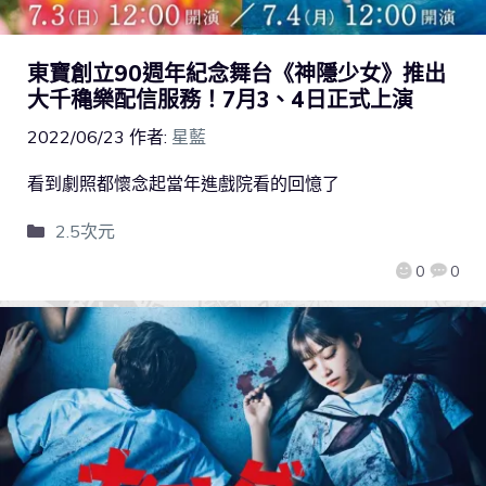
東寶創立90週年紀念舞台《神隱少女》推出
大千穐樂配信服務！7月3、4日正式上演
2022/06/23
作者:
星藍
看到劇照都懷念起當年進戲院看的回憶了
2.5次元
0
0