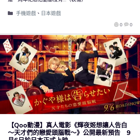
手機遊戲
、
日本遊戲
0
0
【Qoo動漫】真人電影《輝夜姬想讓人告白
～天才們的戀愛頭腦戰～》公開最新預告 9