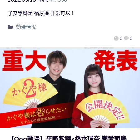
子安學姊是 福原遙 非常可以！
動漫情報
0
0
【Qoo動漫】平野紫耀×橋本環奈 戀愛頭腦