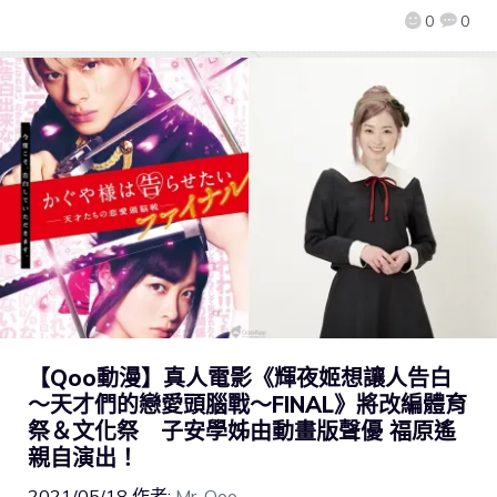
0
0
【Qoo動漫】真人電影《輝夜姬想讓人告白
～天才們的戀愛頭腦戰～FINAL》將改編體育
祭＆文化祭 子安學姊由動畫版聲優 福原遙
親自演出！
2021/05/18
作者:
Mr. Qoo