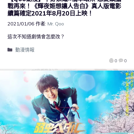
戰再來！《輝夜姬想讓人告白》真人版電影
續篇確定2021年8月20日上映！
2021/01/06
作者:
Mr. Qoo
這次不知道劇情會怎麼改？
動漫情報
0
0