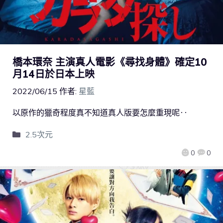
橋本環奈 主演真人電影《尋找身體》確定10
月14日於日本上映
2022/06/15
作者:
星藍
以原作的獵奇程度真不知道真人版要怎麼重現呢‥
2.5次元
0
0