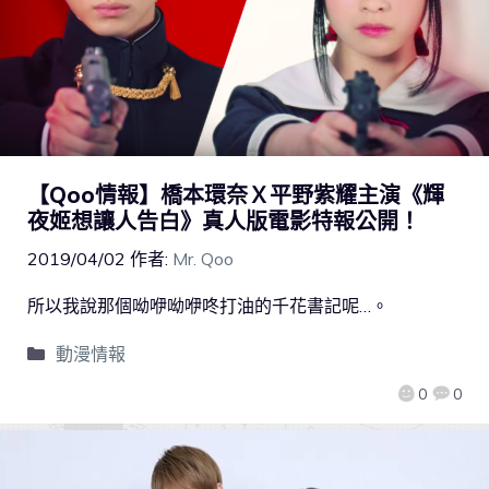
【Qoo情報】橋本環奈Ｘ平野紫耀主演《輝
夜姬想讓人告白》真人版電影特報公開！
2019/04/02
作者:
Mr. Qoo
所以我說那個呦咿呦咿咚打油的千花書記呢…。
動漫情報
0
0