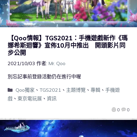
【Qoo情報】TGS2021：手機遊戲新作《瑪
娜希斯迴響》宣佈10月中推出 開頭影片同
步公開
2021/10/03
作者:
Mr. Qoo
別忘記事前登錄活動仍在進行中喔
Qoo獨家
、
TGS2021
、
主題博覽
、
專輯
、
手機遊
戲
、
東京電玩展
、
資訊
0
0