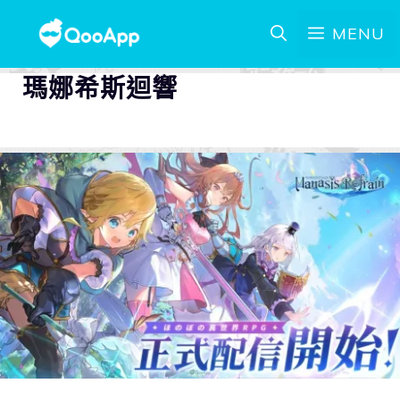
MENU
瑪娜希斯迴響