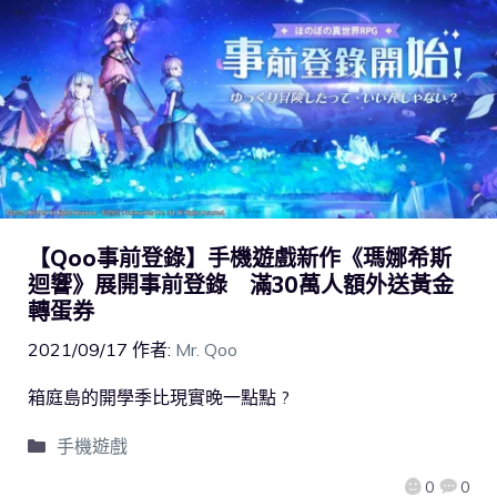
【Qoo事前登錄】手機遊戲新作《瑪娜希斯
迴響》展開事前登錄 滿30萬人額外送黃金
轉蛋券
2021/09/17
作者:
Mr. Qoo
箱庭島的開學季比現實晚一點點 ?
手機遊戲
0
0