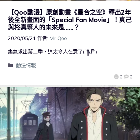
【Qoo動漫】原創動畫《星合之空》釋出2年
後全新畫面的「Special Fan Movie」！真己
與柊真等人的未來是……？
2020/05/21
作者:
Mr. Qoo
集氣求出第二季，這太令人在意了(;´༎ຶД༎ຶ`)
動漫情報
0
0