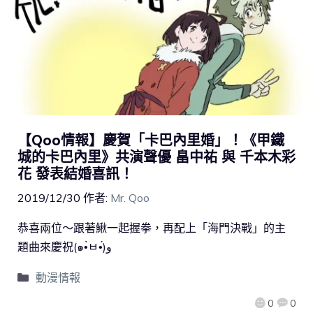
【Qoo情報】慶賀「卡巴內里婚」！《甲鐵
城的卡巴內里》共演聲優 畠中祐 與 千本木彩
花 發表結婚喜訊！
2019/12/30
作者:
Mr. Qoo
恭喜兩位～跟著鰍一起握拳，再配上「海門決戰」的主
題曲來慶祝(๑•̀ㅂ•́)و
動漫情報
0
0