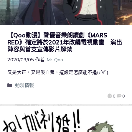
【Qoo動漫】聲優音樂朗讀劇《MARS
RED》確定將於2021年改編電視動畫 演出
陣容與首支宣傳影片解禁
2020/03/05
作者:
Mr. Qoo
又是大正，又是吸血鬼，這設定怎麼能不追(ﾉ∀`)
動漫情報
0
0