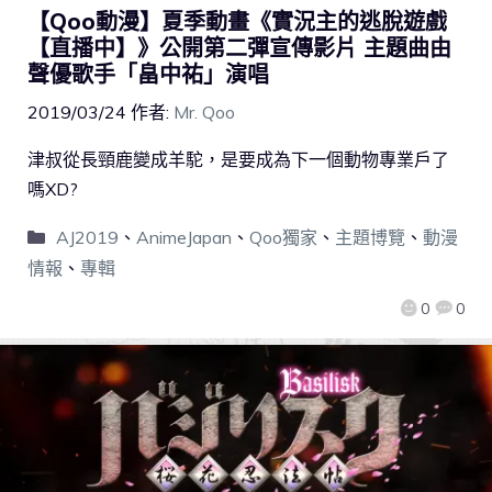
【Qoo動漫】夏季動畫《實況主的逃脫遊戲
【直播中】》公開第二彈宣傳影片 主題曲由
聲優歌手「畠中祐」演唱
2019/03/24
作者:
Mr. Qoo
津叔從長頸鹿變成羊駝，是要成為下一個動物專業戶了
嗎XD?
AJ2019
、
AnimeJapan
、
Qoo獨家
、
主題博覽
、
動漫
情報
、
專輯
0
0