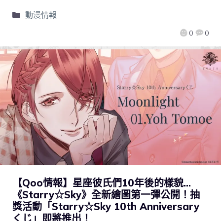
動漫情報
0
0
【Qoo情報】星座彼氏們10年後的樣貌…
《Starry☆Sky》全新繪圖第一彈公開！抽
獎活動「Starry☆Sky 10th Anniversary
くじ」即將推出！