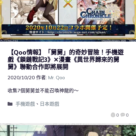
【Qoo情報】「舅舅」的奇妙冒險！手機遊
戲《鎖鏈戰記3》✕漫畫《異世界歸來的舅
舅》聯動合作即將展開
2020/10/20
作者:
Mr. Qoo
收集7個舅舅並不能召喚神龍的～
手機遊戲
、
日本遊戲
0
0