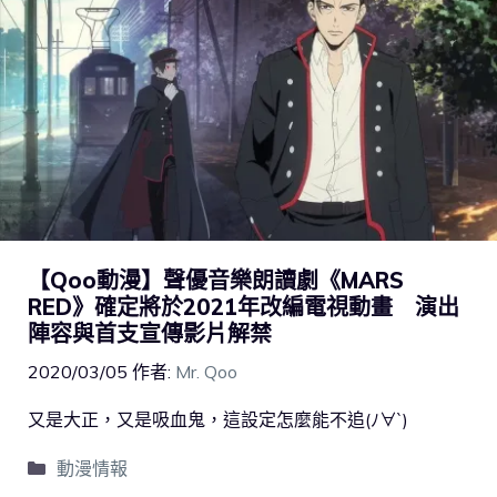
【Qoo動漫】聲優音樂朗讀劇《MARS
RED》確定將於2021年改編電視動畫 演出
陣容與首支宣傳影片解禁
2020/03/05
作者:
Mr. Qoo
又是大正，又是吸血鬼，這設定怎麼能不追(ﾉ∀`)
動漫情報