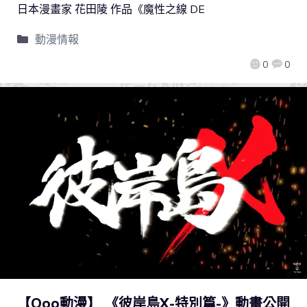
日本漫畫家 花田陵 作品《魔性之線 DE
動漫情報
0
0
【Qoo動漫】 《彼岸島X-特別篇-》動畫公開