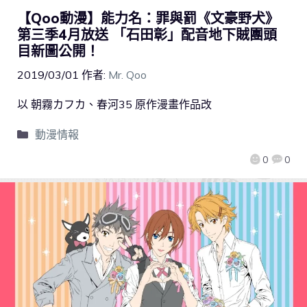
【Qoo動漫】能力名：罪與罰《文豪野犬》
第三季4月放送 「石田彰」配音地下賊團頭
目新圖公開！
2019/03/01
作者:
Mr. Qoo
以 朝霧カフカ、春河35 原作漫畫作品改
動漫情報
0
0