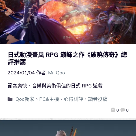
日式動漫畫風 RPG 巔峰之作《破曉傳奇》總
評推薦
2024/01/04
作者:
Mr. Qoo
節奏爽快、音樂與美術俱佳的日式 RPG 遊戲！
Qoo獨家
、
PC&主機
、
心得測評
、
讀者投稿
0
0