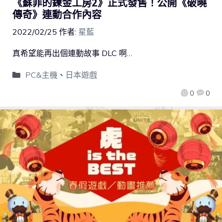
《蘇菲的鍊金工房2》正式發售！公開《破曉
傳奇》連動合作內容
2022/02/25
作者:
星藍
真希望能再出個連動故事 DLC 啊…
PC&主機
、
日本遊戲
0
0