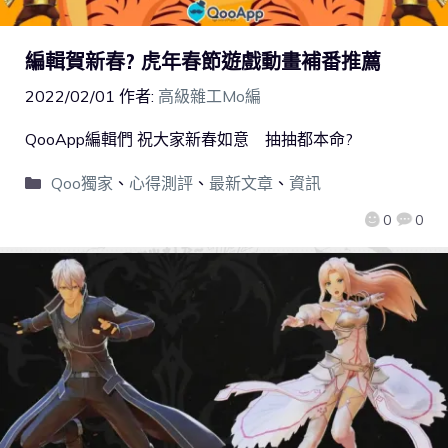
編輯賀新春? 虎年春節遊戲動畫補番推薦
2022/02/01
作者:
高級雜工Mo編
QooApp編輯們 祝大家新春如意 抽抽都本命?
Qoo獨家
、
心得測評
、
最新文章
、
資訊
0
0