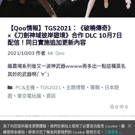
【Qoo情報】TGS2021：《破曉傳奇》
×《刀劍神域彼岸遊境》合作 DLC 10月7日
配信！同日實施追加更新內容
2021/10/03
作者:
Mr. Qoo
繼農場系列後又一波神武器wwww再多出一點這種莫名
其妙的武器啊(ﾟ∀ﾟ)
PC&主機
、
TGS2021
、
主題博覽
、
專輯
、
日本遊
戲
、
東京電玩展
、
資訊
0
0
為了向您提供最佳瀏覽體驗，我們在網站上使用了必要及功能性 Cookie。繼
續使用本網站，即表示您了解並同意我們的 Cookie 使用方式。
了解更多→