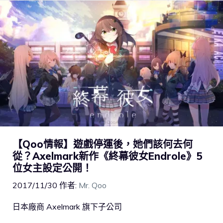
【Qoo情報】遊戲停運後，她們該何去何
從？Axelmark新作《終幕彼女Endrole》5
位女主設定公開！
2017/11/30
作者:
Mr. Qoo
日本廠商 Axelmark 旗下子公司