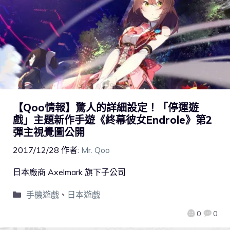
【Qoo情報】驚人的詳細設定！「停運遊
戲」主題新作手遊《終幕彼女Endrole》第2
彈主視覺圖公開
2017/12/28
作者:
Mr. Qoo
日本廠商 Axelmark 旗下子公司
手機遊戲
、
日本遊戲
0
0