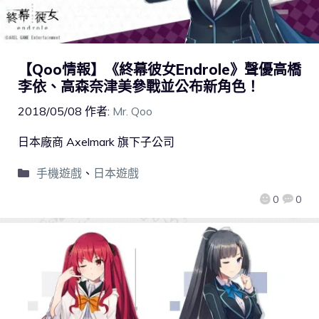
【Qoo情報】《終幕彼女Endrole》聲優高橋
李依、高森奈津美參戰並公布新角色！
2018/05/08
作者:
Mr. Qoo
日本廠商 Axelmark 旗下子公司
手機遊戲
、
日本遊戲
0
0