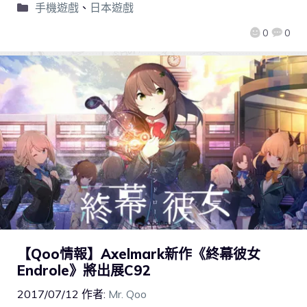
手機遊戲
、
日本遊戲
0
0
【Qoo情報】Axelmark新作《終幕彼女
Endrole》將出展C92
2017/07/12
作者:
Mr. Qoo