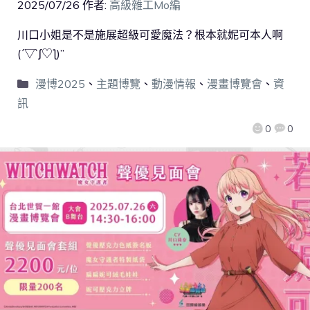
2025/07/26
作者:
高級雜工Mo編
川口小姐是不是施展超級可愛魔法？根本就妮可本人啊
(´▽`ʃ♡ƪ)”
漫博2025
、
主題博覽
、
動漫情報
、
漫畫博覽會
、
資
訊
0
0