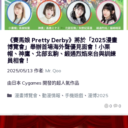
《賽馬娘 Pretty Derby》將於「2025漫畫
博覽會」舉辦首場海外聲優見面會！小栗
帽、神鷹、北部玄駒、緞通烈焰來台與訓練
員相會！
2025/05/13
作者:
Mr. Qoo
由日本 Cygames 開發的超人氣作品
漫畫博覽會
、
動漫情報
、
手機遊戲
、
漫博2025
0
0