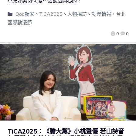
小原好美 好可愛～活動超開心的！
Qoo獨家
、
TiCA2025
、
人物採訪
、
動漫情報
、
台北
國際動漫節
0
0
TiCA2025：《膽大黨》小桃聲優 若山詩音