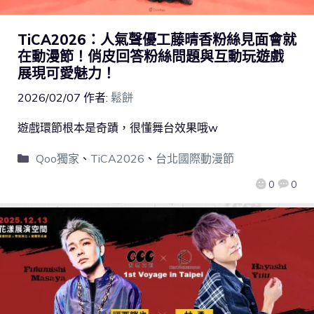
TiCA2026：人氣聲優工藤晴香粉絲見面會就
在動漫節！俏皮回答粉絲問題與互動玩遊戲
展現可愛魅力！
2026/02/07
作者:
鬆餅
遊戲環節根本是奇蹟，很懂舞台效果哦w
Qoo獨家
、
TiCA2026
、
台北國際動漫節
0
0