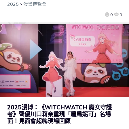
2025
、
漫畫博覽會
0
0
2025漫博：《WITCHWATCH 魔女守護
者》聲優川口莉奈重現「扁扁妮可」名場
面！見面會超嗨現場回顧