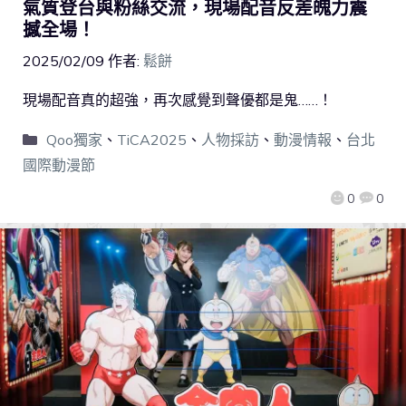
氣質登台與粉絲交流，現場配音反差魄力震
撼全場！
2025/02/09
作者:
鬆餅
現場配音真的超強，再次感覺到聲優都是鬼……！
Qoo獨家
、
TiCA2025
、
人物採訪
、
動漫情報
、
台北
國際動漫節
0
0