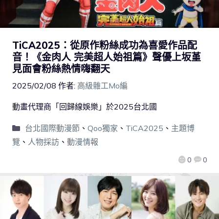
TiCA2025：從原作粉絲成功為喜愛作品配
音！《金肉人 完美超人始祖篇》聲優上坂堇
見面會粉絲熱情嗨翻天
2025/02/08
作者:
高級雜工Mo編
動畫代理商「回歸線娛樂」於2025台北國
台北國際動漫節
、
Qoo獨家
、
TiCA2025
、
主題博
覽
、
人物採訪
、
動漫情報
0
0