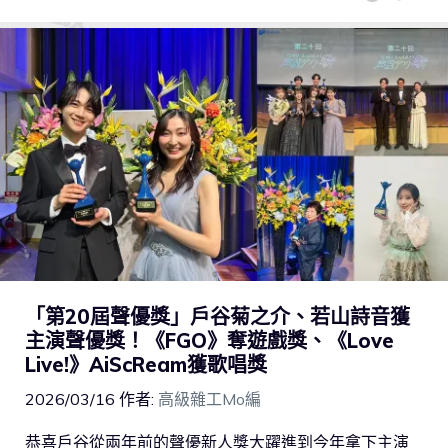
「第20屆聲優獎」戶谷菊之介、若山詩音獲
主演聲優獎！《FGO》奪遊戲獎、《Love
Live!》AiScReam獲歌唱獎
2026/03/16
作者:
高級雜工Mo編
恭喜戶谷從兩年前的聲優新人獎大躍進到今年拿下主演