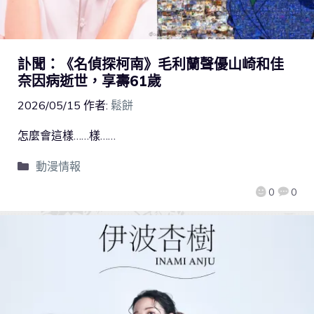
訃聞：《名偵探柯南》毛利蘭聲優山崎和佳
奈因病逝世，享壽61歲
2026/05/15
作者:
鬆餅
怎麼會這樣……樣……
動漫情報
0
0