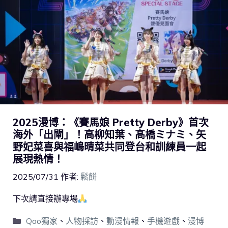
2025漫博：《賽馬娘 Pretty Derby》首次
海外「出閘」！高柳知葉、髙橋ミナミ、矢
野妃菜喜與福嶋晴菜共同登台和訓練員一起
展現熱情！
2025/07/31
作者:
鬆餅
下次請直接辦專場
Qoo獨家
、
人物採訪
、
動漫情報
、
手機遊戲
、
漫博