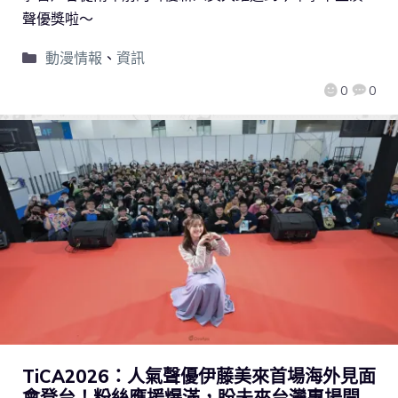
聲優獎啦～
動漫情報
、
資訊
0
0
TiCA2026：人氣聲優伊藤美來首場海外見面
會登台！粉絲應援爆滿，盼未來台灣專場開