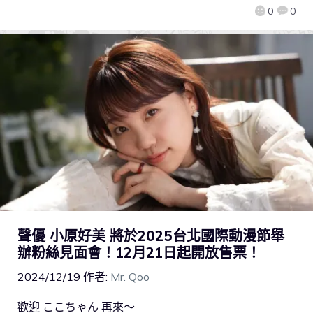
0
0
聲優 小原好美 將於2025台北國際動漫節舉
辦粉絲見面會！12月21日起開放售票！
2024/12/19
作者:
Mr. Qoo
歡迎 ここちゃん 再來～