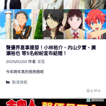
聲優界喜事連發！小林裕介、内山夕實、廣
瀬裕也 等5名紛紛宣布結婚！
2025/01/02
作者:
星藍
今年跨年真的很熱鬧呢
動漫情報
0
0