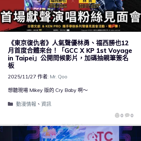
《東京復仇者》人氣聲優林勇、福西勝也12
月首度合體來台！「GCC X KP 1st Voyage
in Taipei」公開問候影片，加碼抽親筆簽名
板
2025/11/27
作者:
Mr. Qoo
想聽現場 Mikey 版的 Cry Baby 啊～
動漫情報
、
資訊
0
0