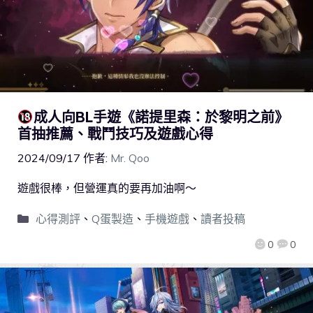
成人向BL手遊《諾提里森：於黎明之前》
首抽推薦、戰鬥技巧及遊戲心得
2024/09/17
作者:
Mr. Qoo
遊戲很棒，但營運真的要再加油啊～
心得測評
、
Q蛋製造
、
手機遊戲
、
讀者投稿
0
0