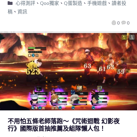
心得測評
、
Qoo獨家
、
Q蛋製造
、
手機遊戲
、
讀者投
稿
、
資訊
0
0
不用怕五條老師落跑～《咒術迴戰 幻影夜
行》國際版首抽推薦及組隊懶人包！