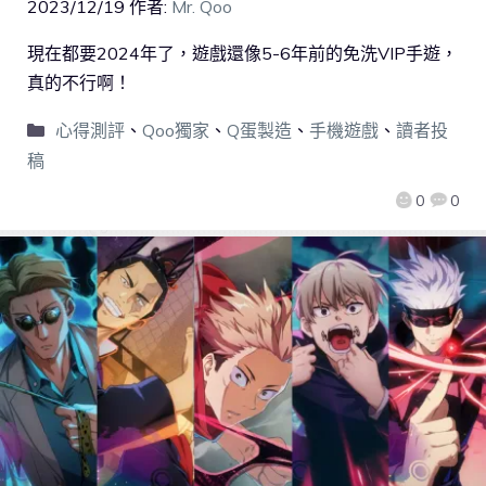
2023/12/19
作者:
Mr. Qoo
現在都要2024年了，遊戲還像5-6年前的免洗VIP手遊，
真的不行啊！
心得測評
、
Qoo獨家
、
Q蛋製造
、
手機遊戲
、
讀者投
稿
0
0