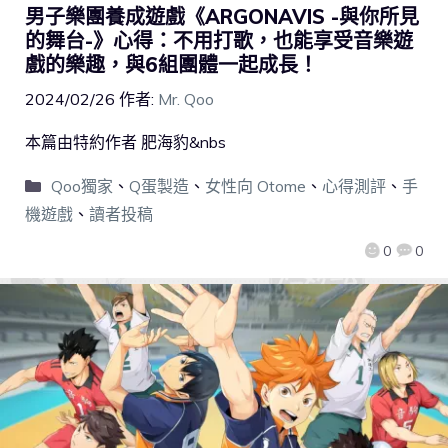
男子樂團養成遊戲《ARGONAVIS -與你所見
的舞台-》心得：不用打歌，也能享受音樂遊
戲的樂趣，與6組團體一起成長！
2024/02/26
作者:
Mr. Qoo
本篇由特約作者 肥海豹&nbs
Qoo獨家
、
Q蛋製造
、
女性向 Otome
、
心得測評
、
手
機遊戲
、
讀者投稿
0
0