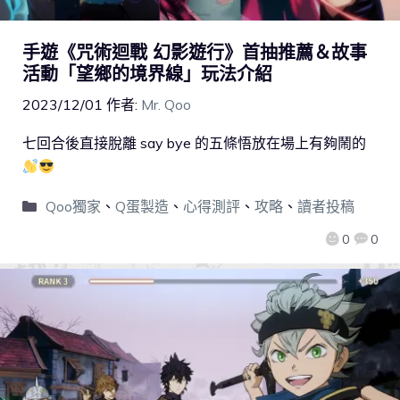
手遊《咒術迴戰 幻影遊行》首抽推薦＆故事
活動「望鄉的境界線」玩法介紹
2023/12/01
作者:
Mr. Qoo
七回合後直接脫離 say bye 的五條悟放在場上有夠鬧的
Qoo獨家
、
Q蛋製造
、
心得測評
、
攻略
、
讀者投稿
0
0