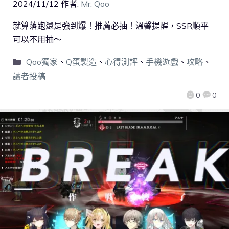
2024/11/12
作者:
Mr. Qoo
就算落跑還是強到爆！推薦必抽！溫馨提醒，SSR順平
可以不用抽～
Qoo獨家
、
Q蛋製造
、
心得測評
、
手機遊戲
、
攻略
、
讀者投稿
0
0