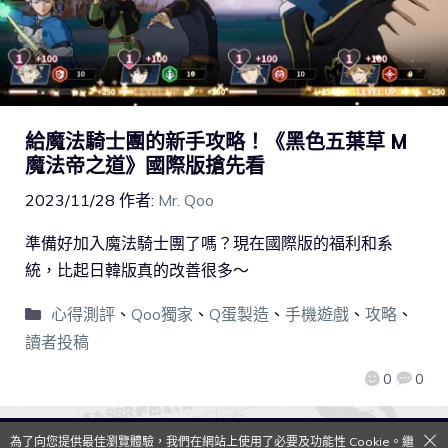
給魔法騎士團的新手攻略！《黑色五葉草 M
魔法帝之道》國際版搶先看
2023/11/28
作者:
Mr. Qoo
準備好加入魔法騎士團了嗎？現在國際版的福利和系
統，比起日韓版真的改善很多～
心得測評
、
Qoo獨家
、
Q蛋製造
、
手機遊戲
、
攻略
、
讀者投稿
0
0
為了向您提供最佳瀏覽體驗，我們在網站上使用了必要及功能性 Cookie。繼