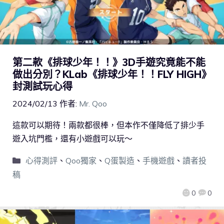
第二款《排球少年！！》3D手遊究竟能不能
做出分別？KLab《排球少年！！FLY HIGH》
封測試玩心得
2024/02/13
作者:
Mr. Qoo
這款可以期待！兩款都很棒，但本作不僅降低了排少手
遊入坑門檻，還有小遊戲可以玩～
心得測評
、
Qoo獨家
、
Q蛋製造
、
手機遊戲
、
讀者投
稿
0
0