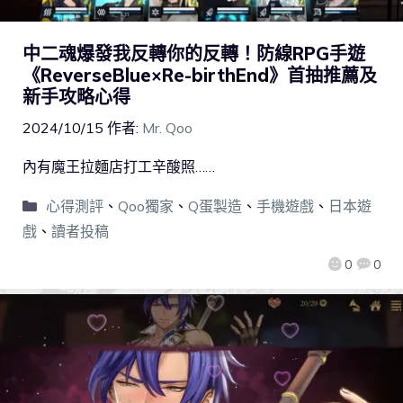
中二魂爆發我反轉你的反轉！防線RPG手遊
《ReverseBlue×Re-birthEnd》首抽推薦及
新手攻略心得
2024/10/15
作者:
Mr. Qoo
內有魔王拉麵店打工辛酸照……
心得測評
、
Qoo獨家
、
Q蛋製造
、
手機遊戲
、
日本遊
戲
、
讀者投稿
0
0