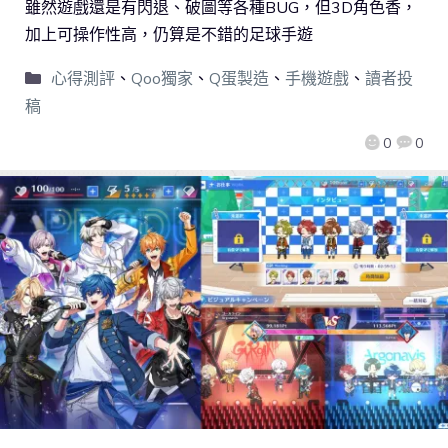
雖然遊戲還是有閃退、破圖等各種BUG，但3D角色香，
加上可操作性高，仍算是不錯的足球手遊
心得測評
、
Qoo獨家
、
Q蛋製造
、
手機遊戲
、
讀者投
稿
0
0