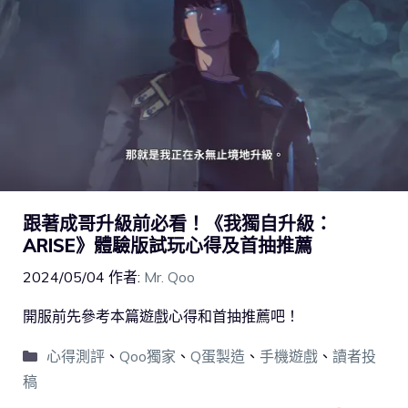
跟著成哥升級前必看！《我獨自升級：
ARISE》體驗版試玩心得及首抽推薦
2024/05/04
作者:
Mr. Qoo
開服前先參考本篇遊戲心得和首抽推薦吧！
心得測評
、
Qoo獨家
、
Q蛋製造
、
手機遊戲
、
讀者投
稿