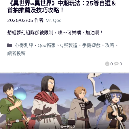
《異世界∞異世界》中期玩法：25等自選＆
首抽推薦及技巧攻略！
2025/02/05
作者:
Mr. Qoo
想組夢幻組隊卻被限制，唉～可樂噗，加油啊！
心得測評
、
Qoo獨家
、
Q蛋製造
、
手機遊戲
、
攻略
、
讀者投稿
0
0