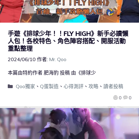
手遊《排球少年！！FLY HIGH》新手必讀懶
人包！各校特色、角色陣容搭配、開服活動
重點整理
2024/06/10
作者:
Mr. Qoo
本篇由特約作者 肥海豹 投稿 由《排球少
Qoo獨家
、
Q蛋製造
、
心得測評
、
攻略
、
讀者投稿
0
0