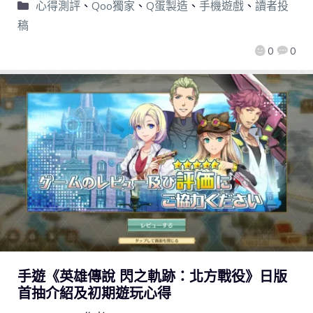
心得測評
、
Qoo獨家
、
Q蛋製造
、
手機遊戲
、
讀者投
稿
0
0
手遊《英雄傳說 閃之軌跡：北方戰役》日版
首抽介紹及初期遊玩心得