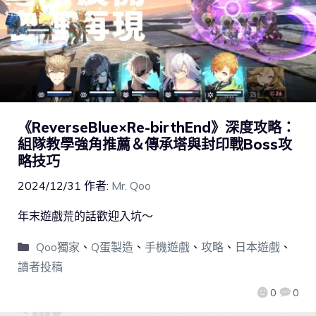
《ReverseBlue×Re-birthEnd》深度攻略：
組隊教學強角推薦＆傳承塔與封印戰Boss攻
略技巧
2024/12/31
作者:
Mr. Qoo
年末遊戲荒的話歡迎入坑～
Qoo獨家
、
Q蛋製造
、
手機遊戲
、
攻略
、
日本遊戲
、
讀者投稿
0
0