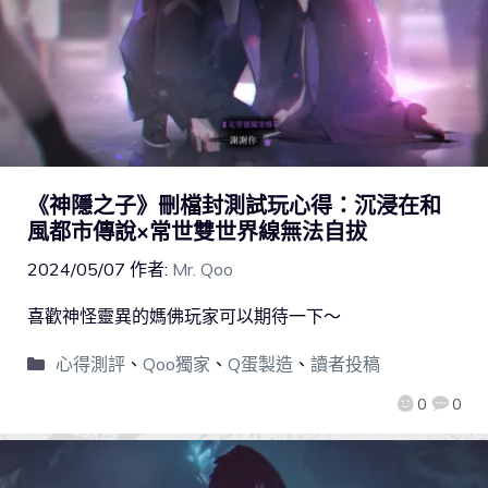
《神隱之子》刪檔封測試玩心得：沉浸在和
風都市傳說×常世雙世界線無法自拔
2024/05/07
作者:
Mr. Qoo
喜歡神怪靈異的媽佛玩家可以期待一下～
心得測評
、
Qoo獨家
、
Q蛋製造
、
讀者投稿
0
0