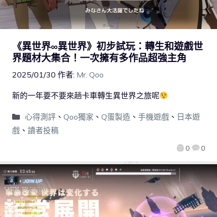
《異世界∞異世界》初步試玩：轉生和遊戲世
界題材大集合！一次擁有多作品超強主角
2025/01/30
作者:
Mr. Qoo
新的一年要不要來趟卡車轉生異世界之旅呢
心得測評
、
Qoo獨家
、
Q蛋製造
、
手機遊戲
、
日本遊
戲
、
讀者投稿
0
0