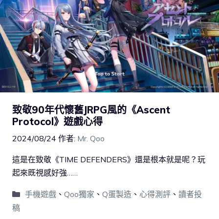
致敬90年代懷舊JRPG風的《Ascent
Protocol》遊戲心得
2024/08/24
作者:
Mr. Qoo
這是在致敬《TIME DEFENDERS》還是根本就是呢？玩
起來既視感好強……
手機遊戲
、
Qoo獨家
、
Q蛋製造
、
心得測評
、
讀者投
稿