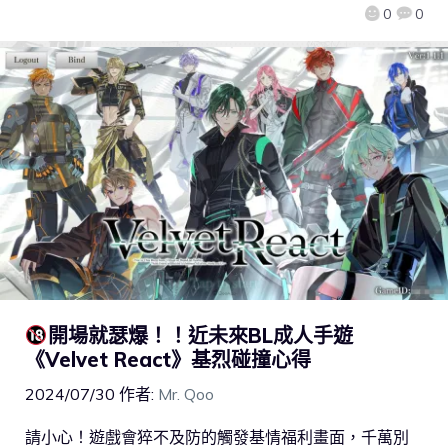
0
0
開場就瑟爆！！近未來BL成人手遊
《Velvet React》基烈碰撞心得
2024/07/30
作者:
Mr. Qoo
請小心！遊戲會猝不及防的觸發基情福利畫面，千萬別