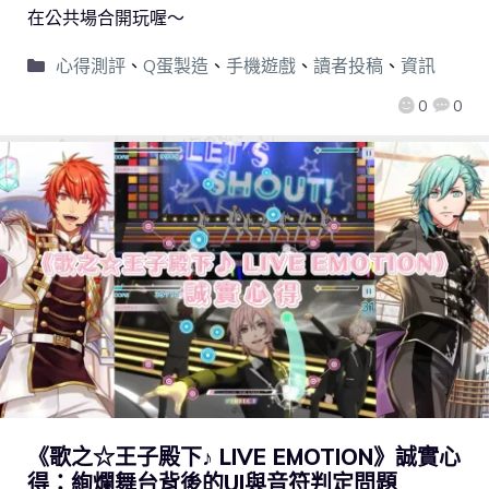
在公共場合開玩喔～
心得測評
、
Q蛋製造
、
手機遊戲
、
讀者投稿
、
資訊
0
0
《歌之☆王子殿下♪ LIVE EMOTION》誠實心
得：絢爛舞台背後的UI與音符判定問題