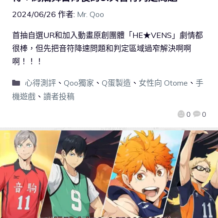
2024/06/26
作者:
Mr. Qoo
首抽自選UR和加入動畫原創團體「HE★VENS」劇情都
很棒，但先把音符降速問題和判定區域過窄解決啊啊
啊！！！
心得測評
、
Qoo獨家
、
Q蛋製造
、
女性向 Otome
、
手
機遊戲
、
讀者投稿
0
0