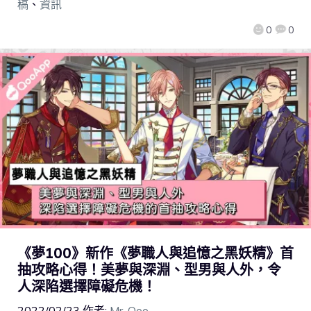
稿
、
資訊
0
0
《夢100》新作《夢職人與追憶之黑妖精》首
抽攻略心得！美夢與深淵、型男與人外，令
人深陷選擇障礙危機！
2022/02/23
作者:
Mr. Qoo