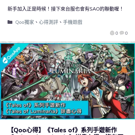
新手加入正是時候！接下來台服也會有SAO的聯動喔！
Qoo獨家
、
心得測評
、
手機遊戲
0
0
【Qoo心得】《Tales of》系列手遊新作