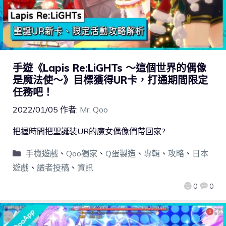
手遊《Lapis Re:LiGHTs ～這個世界的偶像
是魔法使～》目標獲得UR卡，打通期間限定
任務吧！
2022/01/05
作者:
Mr. Qoo
把握時間把聖誕裝UR的魔女偶像們帶回家?
手機遊戲
、
Qoo獨家
、
Q蛋製造
、
專輯
、
攻略
、
日本
遊戲
、
讀者投稿
、
資訊
0
0