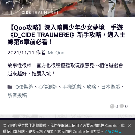
【Qoo攻略】深入暗黑少年少女夢境 手遊
《D_CIDE TRAUMEREI》新手攻略，邁入主
線第6章前必看！
2021/11/11
作者:
Mr. Qoo
故事性很棒！官方也很積極聽取玩家意見～相信遊戲會
越來越好，推薦入坑！
Q蛋製造
、
心得測評
、
手機遊戲
、
攻略
、
日本遊戲
、
讀者投稿
0
0
為了向您提供最佳瀏覽體驗，我們在網站上使用了必要及功能性 Cookie。繼
QooApp Limited © 2026
續使用本網站，即表示您了解並同意我們的 Cookie 使用方式。
了解更多→