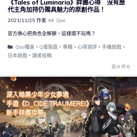
《Tales of Luminaria》詳盡心得 沒有歷
代主角加持仍獨具魅力的原創作品！
2021/11/25
作者:
Mr. Qoo
官方佛心把角色全解鎖，這樣還不玩嗎？
Qoo獨家
、
Q蛋製造
、
專輯
、
心得測評
、
手機遊戲
、
日本遊戲
、
讀者投稿
0
0