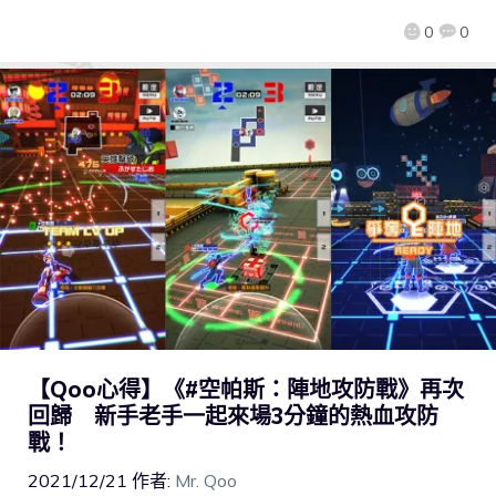
0
0
【Qoo心得】《#空帕斯：陣地攻防戰》再次
回歸 新手老手一起來場3分鐘的熱血攻防
戰！
2021/12/21
作者:
Mr. Qoo