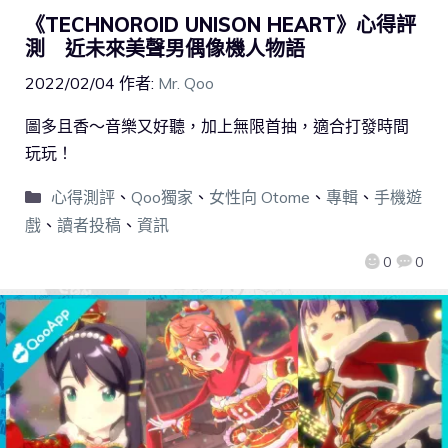
《TECHNOROID UNISON HEART》心得評
測 近未來美聲男偶像機人物語
2022/02/04
作者:
Mr. Qoo
圖多且香～音樂又好聽，加上無限首抽，適合打發時間
玩玩！
心得測評
、
Qoo獨家
、
女性向 Otome
、
專輯
、
手機遊
戲
、
讀者投稿
、
資訊
0
0