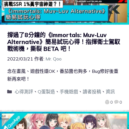
撐過了8分鐘的《Immortals: Muv-Luv
Alternative》簡易試玩心得！指揮衛士駕馭
戰術機，撕裂 BETA 吧！
2022/03/21
作者:
Mr. Qoo
念在畫風、遊戲性還OK，番茄醬也夠多，Bug修好後重
新再來吧！
心得測評
、
Q蛋製造
、
手機遊戲
、
讀者投稿
、
資訊
0
0