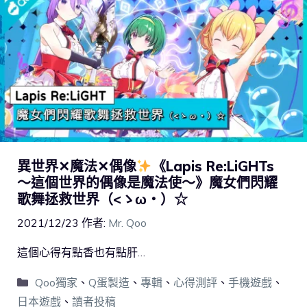
異世界✕魔法✕偶像
《Lapis Re:LiGHTs
～這個世界的偶像是魔法使～》魔女們閃耀
歌舞拯救世界（<ゝω・）☆
2021/12/23
作者:
Mr. Qoo
這個心得有點香也有點肝…
Qoo獨家
、
Q蛋製造
、
專輯
、
心得測評
、
手機遊戲
、
日本遊戲
、
讀者投稿