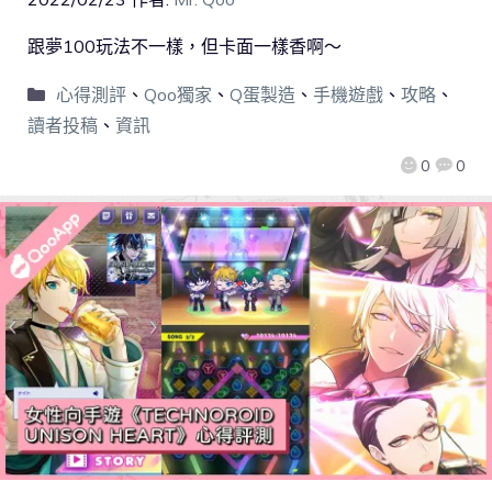
跟夢100玩法不一樣，但卡面一樣香啊～
心得測評
、
Qoo獨家
、
Q蛋製造
、
手機遊戲
、
攻略
、
讀者投稿
、
資訊
0
0