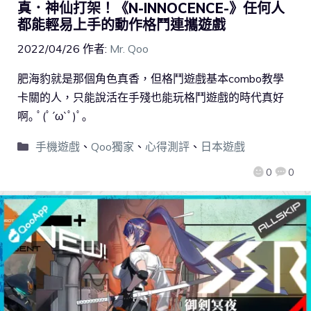
真．神仙打架！《N-INNOCENCE-》任何人
都能輕易上手的動作格鬥連攜遊戲
2022/04/26
作者:
Mr. Qoo
肥海豹就是那個角色真香，但格鬥遊戲基本combo教學
卡關的人，只能說活在手殘也能玩格鬥遊戲的時代真好
啊｡ ﾟ(ﾟ´ω`ﾟ)ﾟ｡
手機遊戲
、
Qoo獨家
、
心得測評
、
日本遊戲
0
0