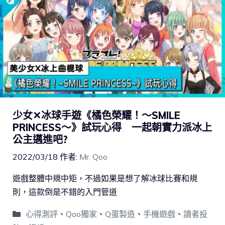
少女✕冰球手遊《橘色榮耀！～SMILE
PRINCESS～》試玩心得 一起朝實力派冰上
公主邁進吧?
2022/03/18
作者:
Mr. Qoo
遊戲整體中規中矩，不過如果是想了解冰球比賽和規
則，這款倒是不錯的入門管道
心得測評
、
Qoo獨家
、
Q蛋製造
、
手機遊戲
、
讀者投