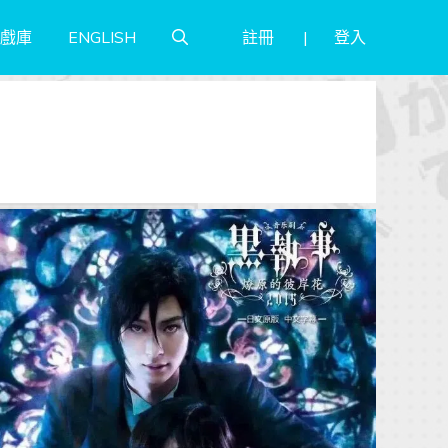
註冊
登入
戲庫
ENGLISH