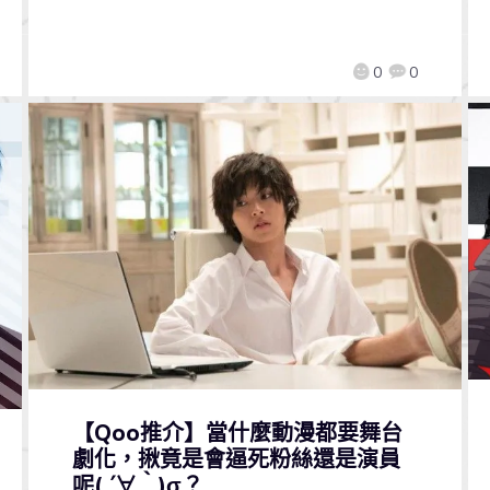
0
0
【Qoo推介】當什麼動漫都要舞台
劇化，揪竟是會逼死粉絲還是演員
呢( ´∀｀)σ？