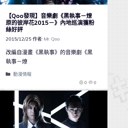
【Qoo發現】音樂劇《黑執事－燎
原的彼岸花2015－》內地巡演獲粉
絲好評
2015/12/25
作者:
Mr. Qoo
改編自漫畫《黑執事》的音樂劇《黑
執事－燎
動漫情報
0
0