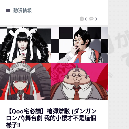
動漫情報
0
0
【Qoo宅必讀】槍彈辯駁 (ダンガン
ロンパ)舞台劇 我的小櫻才不是這個
樣子!!