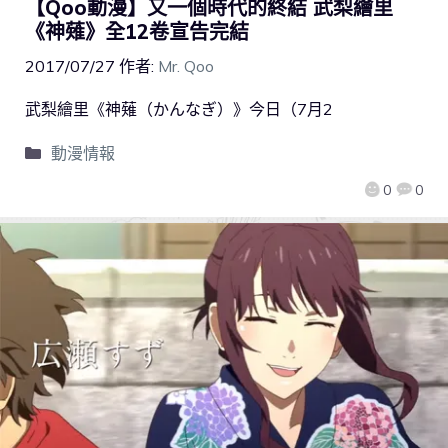
【Qoo動漫】又一個時代的終結 武梨繪里
《神薙》全12卷宣告完結
2017/07/27
作者:
Mr. Qoo
武梨繪里《神薙（かんなぎ）》今日（7月2
動漫情報
0
0