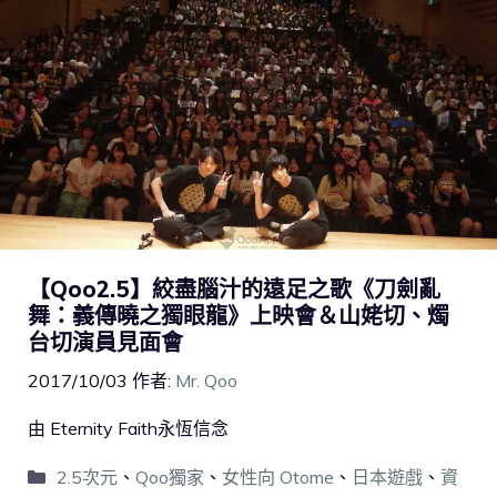
【Qoo2.5】絞盡腦汁的遠足之歌《刀劍亂
舞：義傳曉之獨眼龍》上映會＆山姥切、燭
台切演員見面會
2017/10/03
作者:
Mr. Qoo
由 Eternity Faith永恆信念
2.5次元
、
Qoo獨家
、
女性向 Otome
、
日本遊戲
、
資