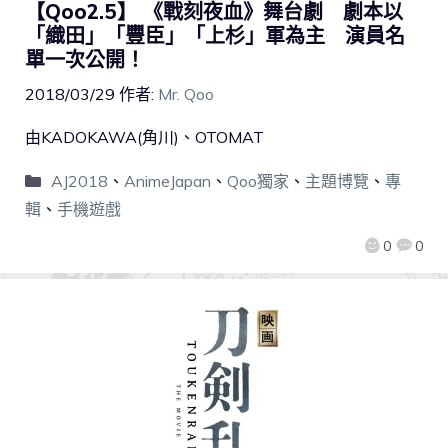
【Qoo2.5】 《戰刻夜血》舞台劇 劇本以
「織田」「豐臣」「上杉」軍為主 演員名
單一次公開！
2018/03/29
作者:
Mr. Qoo
由KADOKAWA(角川)、OTOMAT
AJ2018
、
AnimeJapan
、
Qoo獨家
、
主題博覽
、
專
輯
、
手機遊戲
0
0