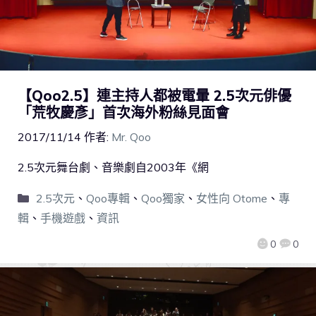
【Qoo2.5】連主持人都被電暈 2.5次元俳優
「荒牧慶彥」首次海外粉絲見面會
2017/11/14
作者:
Mr. Qoo
2.5次元舞台劇、音樂劇自2003年《網
2.5次元
、
Qoo專輯
、
Qoo獨家
、
女性向 Otome
、
專
輯
、
手機遊戲
、
資訊
0
0