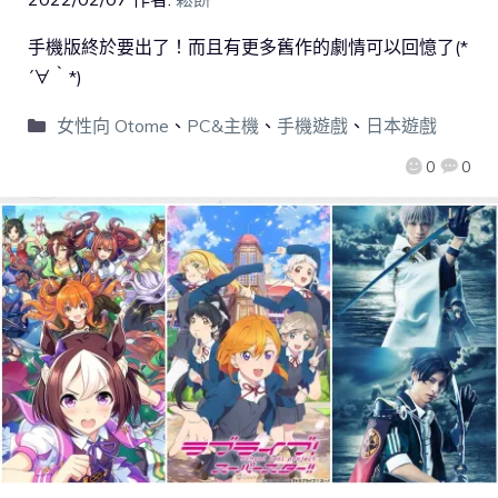
手機版終於要出了！而且有更多舊作的劇情可以回憶了(*
´∀｀*)
女性向 Otome
、
PC&主機
、
手機遊戲
、
日本遊戲
0
0