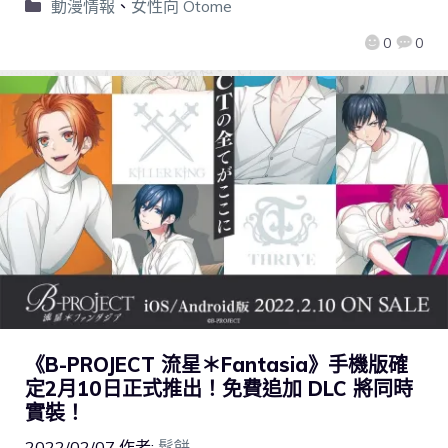
動漫情報
、
女性向 Otome
0
0
《B-PROJECT 流星＊Fantasia》手機版確
定2月10日正式推出！免費追加 DLC 將同時
實裝！
2022/02/07
作者:
鬆餅