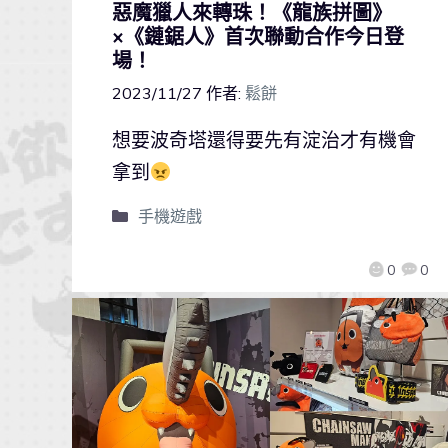
惡魔獵人來轉珠！《龍族拼圖》
×《鏈鋸人》首次聯動合作今日登
場！
2023/11/27
作者:
鬆餅
想要波奇塔還得要先有淀治才有機會
拿到
手機遊戲
0
0