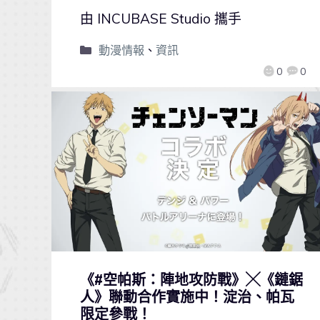
由 INCUBASE Studio 攜手
動漫情報
、
資訊
0
0
《#空帕斯：陣地攻防戰》╳《鏈鋸
人》聯動合作實施中！淀治、帕瓦
限定參戰！