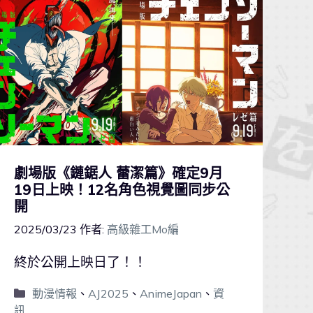
劇場版《鏈鋸人 蕾潔篇》確定9月
19日上映！12名角色視覺圖同步公
開
2025/03/23
作者:
高級雜工Mo編
終於公開上映日了！！
動漫情報
、
AJ2025
、
AnimeJapan
、
資
訊