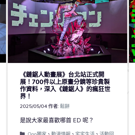
《鏈鋸人動畫展》台北站正式開
展！700件以上原畫分鏡等珍貴製
作資料，深入《鏈鋸人》的瘋狂世
界！
2025/05/04
作者:
鬆餅
是說大家最喜歡哪首 ED 呢？
Qoo獨家
、
動漫情報
、
宅宅生活
、
活動回