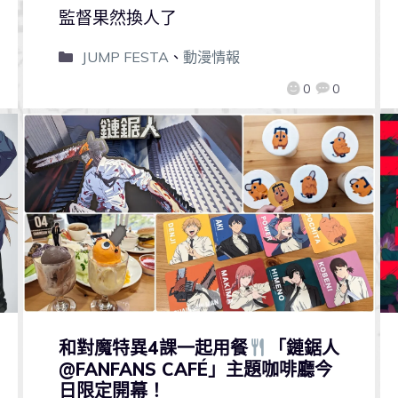
監督果然換人了
JUMP FESTA
、
動漫情報
0
0
和對魔特異4課一起用餐
「鏈鋸人
@FANFANS CAFÉ」主題咖啡廳今
日限定開幕！