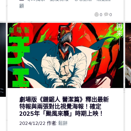
顧
0
0
劇場版《鏈鋸人 蕾潔篇》釋出最新
特報與兩張對比視覺海報！確定
2025年「颱風來襲」時期上映！
2024/12/22
作者:
鬆餅