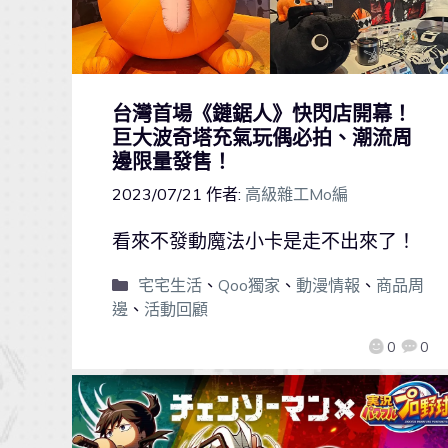
台灣首場《鏈鋸人》快閃店開幕！
巨大波奇塔充氣玩偶必拍、潮流周
邊限量發售！
2023/07/21
作者:
高級雜工Mo編
看來不發動魔法小卡是走不出來了！
宅宅生活
、
Qoo獨家
、
動漫情報
、
商品周
邊
、
活動回顧
0
0