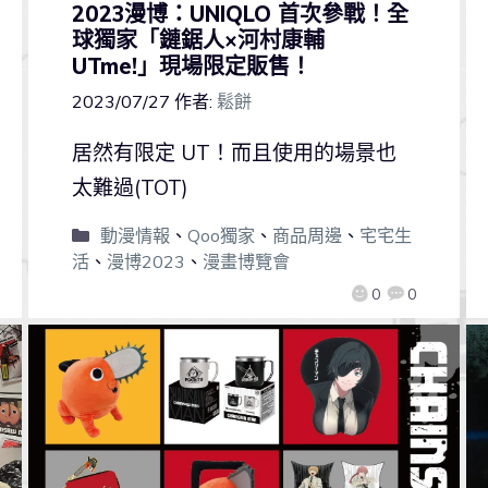
2023漫博：UNIQLO 首次參戰！全
球獨家「鏈鋸人×河村康輔
UTme!」現場限定販售！
2023/07/27
作者:
鬆餅
居然有限定 UT！而且使用的場景也
太難過(TOT)
動漫情報
、
Qoo獨家
、
商品周邊
、
宅宅生
活
、
漫博2023
、
漫畫博覽會
0
0