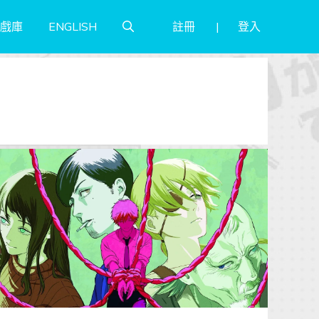
註冊
登入
戲庫
ENGLISH