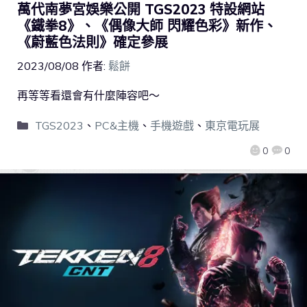
萬代南夢宮娛樂公開 TGS2023 特設網站
《鐵拳8》、《偶像大師 閃耀色彩》新作、
《蔚藍色法則》確定參展
2023/08/08
作者:
鬆餅
再等等看還會有什麼陣容吧～
TGS2023
、
PC&主機
、
手機遊戲
、
東京電玩展
0
0