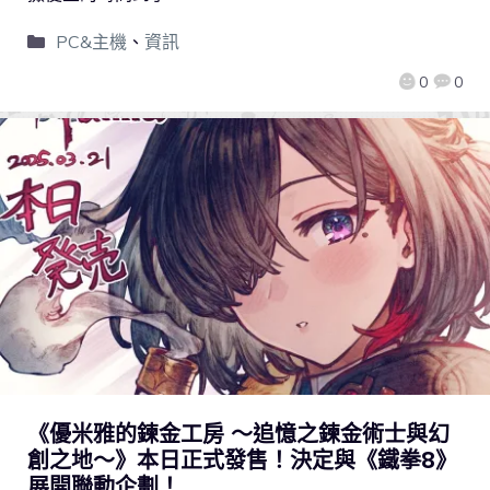
PC&主機
、
資訊
0
0
《優米雅的鍊金工房 ～追憶之鍊金術士與幻
創之地～》本日正式發售！決定與《鐵拳8》
展開聯動企劃！