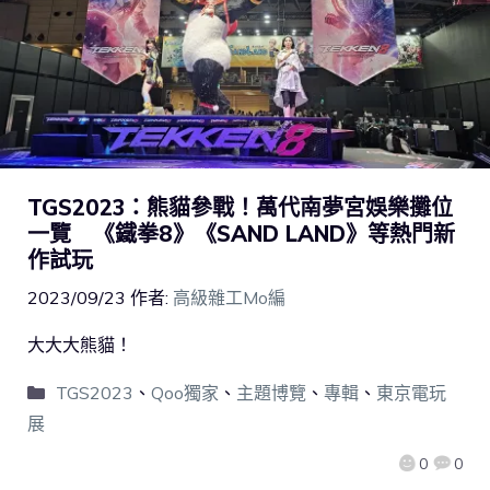
TGS2023：熊貓參戰！萬代南夢宮娛樂攤位
一覽 《鐵拳8》《SAND LAND》等熱門新
作試玩
2023/09/23
作者:
高級雜工Mo編
大大大熊貓！
TGS2023
、
Qoo獨家
、
主題博覽
、
專輯
、
東京電玩
展
0
0