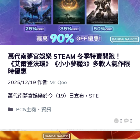
萬代南夢宮娛樂 STEAM 冬季特賣開跑！
《艾爾登法環》《小小夢魘3》多款人氣作限
時優惠
2025/12/19
作者:
Mr. Qoo
萬代南夢宮娛樂於今（19）日宣布，STE
PC&主機
、
資訊
0
0