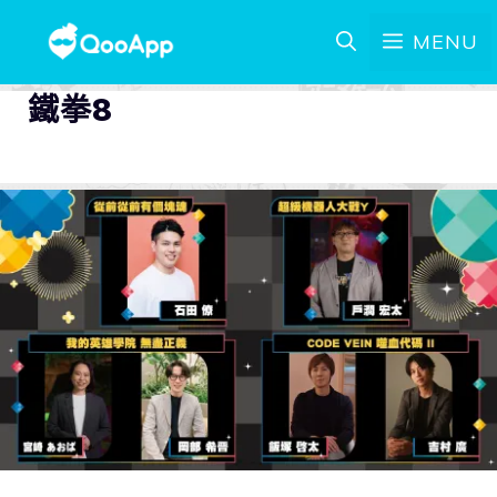
MENU
鐵拳8