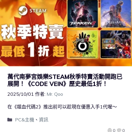
萬代南夢宮娛樂STEAM秋季特賣活動開跑已
展開！《CODE VEIN》歷史最低1折！
2025/10/01
作者:
Mr. Qoo
在《噬血代碼2》推出前可以趁現在優惠入手1代喔～
PC&主機
、
資訊
0
0