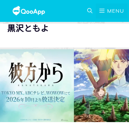
MENU
黒沢ともよ