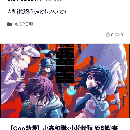
人和神激烈碰撞ლ(́◕◞౪◟◕‵ლ)
動漫情報
0
0
【Qoo動漫】小高和剛×小松崎類 原創動畫