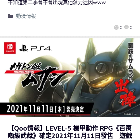
不知道第二季會不會出現其他潛力迷因www
動漫情報
0
0
【Qoo情報】LEVEL-5 機甲動作 RPG《百萬
噸級武藏》確定2021年11月11日發售 遊戲