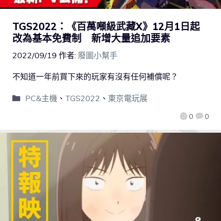
TGS2022：《百萬噸級武藏X》12月1日起
改為基本免費制 新增大量追加要素
2022/09/19
作者:
廢圖小幫手
不知道一年前買下來的玩家有沒有任何補償呢？
PC&主機
、
TGS2022
、
東京電玩展
0
0