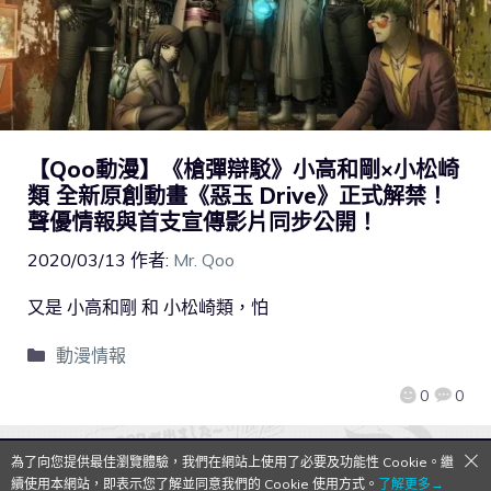
【Qoo動漫】《槍彈辯駁》小高和剛×小松崎
類 全新原創動畫《惡玉 Drive》正式解禁！
聲優情報與首支宣傳影片同步公開！
2020/03/13
作者:
Mr. Qoo
又是 小高和剛 和 小松崎類，怕
動漫情報
0
0
為了向您提供最佳瀏覽體驗，我們在網站上使用了必要及功能性 Cookie。繼
QooApp Limited © 2026
續使用本網站，即表示您了解並同意我們的 Cookie 使用方式。
了解更多→