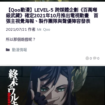
【Qoo動漫】LEVEL-5 跨媒體企劃《百萬噸
級武藏》確定2021年10月推出電視動畫 首
張主視覺海報、製作團隊與聲優陣容發表
2021/07/21
作者:
Mr. Qoo
所以那個遊戲呢？
動漫情報
0
0