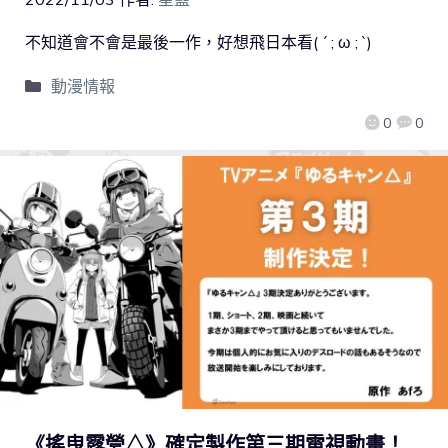
不知道會不會是最後一作，好想飛日本看( ´ ; ω ; `)
動漫情報
0
0
《搖曳露營△》確定製作第三期電視動畫！